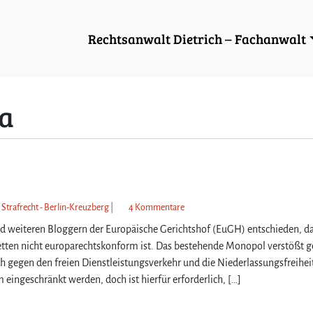
Rechtsanwalt Dietrich – Fachanwalt
a
z
 Strafrecht - Berlin-Kreuzberg
|
4 Kommentare
u
nd weiteren Bloggern der Europäische Gerichtshof (EuGH) entschieden, d
I
etten nicht europarechtskonform ist. Das bestehende Monopol verstößt 
l
 gegen den freien Dienstleistungsverkehr und die Niederlassungsfreihei
l
ingeschränkt werden, doch ist hierfür erforderlich, […]
e
g
a