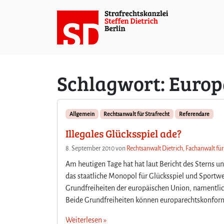
Weiter zum Inhalt
Schlagwort:
Europ
Allgemein
Rechtsanwalt für Strafrecht
Referendare
Illegales Glücksspiel ade?
8. September 2010
von
Rechtsanwalt Dietrich, Fachanwalt für
Am heutigen Tage hat hat laut Bericht des Sterns u
das staatliche Monopol für Glücksspiel und Sportw
Grundfreiheiten der europäischen Union, namentlich
Beide Grundfreiheiten können europarechtskonform e
Weiterlesen »