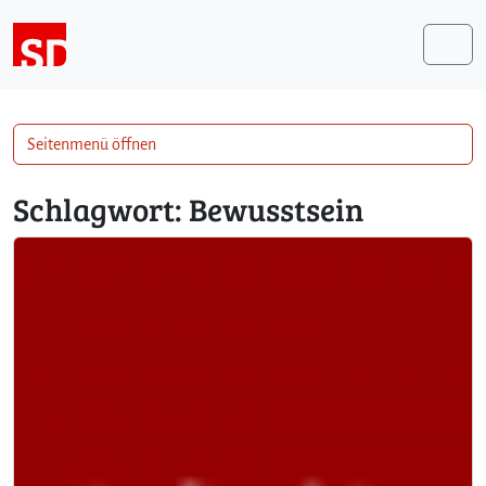
Weiter zum Inhalt
Me
Seitenmenü öffnen
Schlagwort:
Bewusstsein