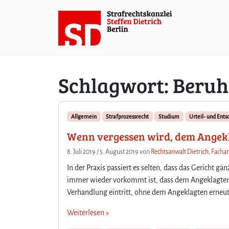
Weiter zum Inhalt
Schlagwort:
Beruh
Allgemein
Strafprozessrecht
Studium
Urteil- und Ent
Wenn vergessen wird, dem Angekla
8. Juli 2019
/
5. August 2019
von
Rechtsanwalt Dietrich, Fachan
In der Praxis passiert es selten, dass das Gericht gä
immer wieder vorkommt ist, dass dem Angeklagten da
Verhandlung eintritt, ohne dem Angeklagten erneut 
Weiterlesen »