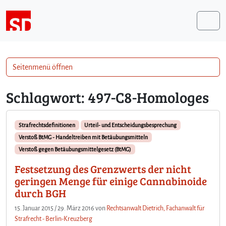
Weiter zum Inhalt
Me
Seitenmenü öffnen
Schlagwort:
497-C8-Homologes
Strafrechtsdefinitionen
Urteil- und Entscheidungsbesprechung
Verstoß BtMG - Handeltreiben mit Betäubungsmitteln
Verstoß gegen Betäubungsmittelgesetz (BtMG)
Festsetzung des Grenzwerts der nicht
geringen Menge für einige Cannabinoide
durch BGH
15. Januar 2015
/
29. März 2016
von
Rechtsanwalt Dietrich, Fachanwalt für
Strafrecht - Berlin-Kreuzberg