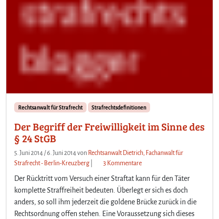
Rechtsanwalt für Strafrecht
Strafrechtsdefinitionen
Der Begriff der Freiwilligkeit im Sinne des
§ 24 StGB
5. Juni 2014
/
6. Juni 2014
von
Rechtsanwalt Dietrich, Fachanwalt für
z
Strafrecht - Berlin-Kreuzberg
|
3 Kommentare
u
Der Rücktritt vom Versuch einer Straftat kann für den Täter
D
komplette Straffreiheit bedeuten. Überlegt er sich es doch
e
anders, so soll ihm jederzeit die goldene Brücke zurück in die
r
Rechtsordnung offen stehen. Eine Voraussetzung sich dieses
B