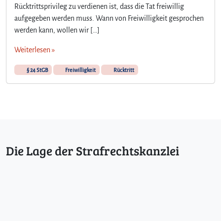
e
Rücktrittsprivileg zu verdienen ist, dass die Tat freiwillig
g
aufgegeben werden muss. Wann von Freiwilligkeit gesprochen
r
werden kann, wollen wir […]
i
f
Weiterlesen »
f
d
§ 24 StGB
Freiwilligkeit
Rücktritt
e
r
F
r
e
i
w
Die Lage der Strafrechtskanzlei
i
l
l
i
g
k
e