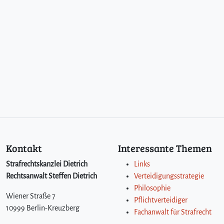
i
t
i
m
S
i
n
n
e
d
e
s
§
2
Kontakt
Interessante Themen
4
S
Strafrechtskanzlei Dietrich
Links
t
Rechtsanwalt Steffen Dietrich
Verteidigungsstrategie
G
Philosophie
B
Wiener Straße 7
Pflichtverteidiger
10999 Berlin-Kreuzberg
Fachanwalt für Strafrecht