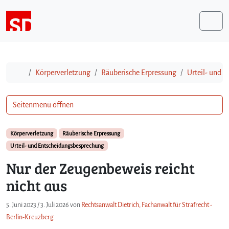
Weiter zum Inhalt
Me
Start
Körperverletzung
Räuberische Erpressung
Urteil- und 
Seitenmenü öffnen
Körperverletzung
Räuberische Erpressung
Urteil- und Entscheidungsbesprechung
Nur der Zeugenbeweis reicht
nicht aus
5. Juni 2023
/
3. Juli 2026
von
Rechtsanwalt Dietrich, Fachanwalt für Strafrecht -
Berlin-Kreuzberg