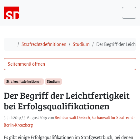
Weiter zum Inhalt
Me
Start
Strafrechtsdefinitionen
Studium
Der Begriff der Leichtf
Seitenmenü öffnen
Strafrechtsdefinitionen
Studium
Der Begriff der Leichtfertigkeit
bei Erfolgsqualifikationen
3. Juli 2019
/
5. August 2019
von
Rechtsanwalt Dietrich, Fachanwalt für Strafrecht -
Berlin-Kreuzberg
Es gibt einige Erfolgsqualifikationen im Strafgesetzbuch, bei denen