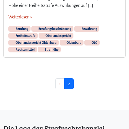
Höhe einer Freiheitsstrafe Auswirkungen auf […]
Weiterlesen »
Berufung
Berufungsbeschränkung
Bewährung
Freiheitsstrafe
Oberlandesgericht
Oberlandesgericht Oldenburg
Oldenburg
OLG
Rechtsmitttel
Strafhöhe
Seitennavigation
Seite
Aktuelle Seite
1
2
Die Lage der Strafrechtskanzlei