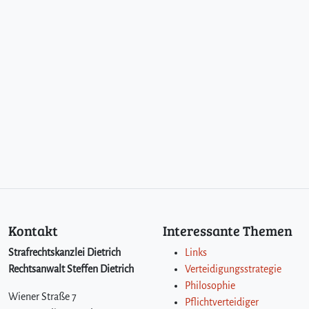
h
m
i
t
R
e
g
e
l
n
s
i
t
t
e
Kontakt
Interessante Themen
n
w
Strafrechtskanzlei Dietrich
Links
i
Rechtsanwalt Steffen Dietrich
Verteidigungsstrategie
d
Philosophie
r
Wiener Straße 7
Pflichtverteidiger
i