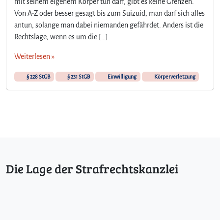
mit seinem eigenem Körper tun darf, gibt es keine Grenzen.
r
Von A-Z oder besser gesagt bis zum Suizuid, man darf sich alles
a
b
antun, solange man dabei niemanden gefährdet. Anders ist die
r
Rechtslage, wenn es um die […]
e
d
Weiterlesen »
e
t
§ 228 StGB
§ 231 StGB
Einwilligung
Körperverletzung
e
S
c
h
l
ä
g
e
Die Lage der Strafrechtskanzlei
r
e
i
a
u
c