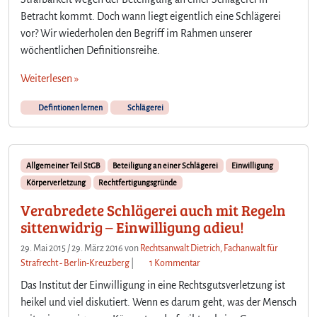
Betracht kommt. Doch wann liegt eigentlich eine Schlägerei
vor? Wir wiederholen den Begriff im Rahmen unserer
wöchentlichen Definitionsreihe.
Weiterlesen »
Defintionen lernen
Schlägerei
Allgemeiner Teil StGB
Beteiligung an einer Schlägerei
Einwilligung
Körperverletzung
Rechtfertigungsgründe
Verabredete Schlägerei auch mit Regeln
sittenwidrig – Einwilligung adieu!
29. Mai 2015
/
29. März 2016
von
Rechtsanwalt Dietrich, Fachanwalt für
z
Strafrecht - Berlin-Kreuzberg
|
1 Kommentar
u
Das Institut der Einwilligung in eine Rechtsgutsverletzung ist
V
heikel und viel diskutiert. Wenn es darum geht, was der Mensch
e