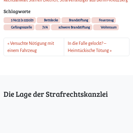
Schlagworte
5 Ns 53 Js 2250/21
Bettdecke
Brandstiftung
Feuerzeug
Gefängniszelle
JVA
schwere Brandstiftung
Wohnraum
Versuchte Nötigung mit
In die Falle gelockt? –
einem Fahrzeug
Heimtückische Tötung
Die Lage der Strafrechtskanzlei