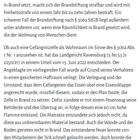
in Brand setzt, macht sich der Brandstiftung strafbar und wird mit
Freiheitsstrafe von einem Jahr bis zu zehn Jahren bestraft. Ein
schwerer Fall der Brandstiftung nach § 306a StGB liegt außerdem
unter anderem vor, wenn eine Räumlichkeit in Brand gesetzt wird,
die der Wohnung von Menschen dient.
Ob auch eine Gefängniszelle als Wohnraum im Sinne des § 306a Abs.
1 Nr. 1 anzusehen ist, hat das Landgericht Ravensburg (5 Ns 53 Js
2250/21) in seinem Urteil vom 13. Juni 2022 entschieden. Der
Angeklagte im vorliegenden Fall wurde auf Grund seines Verhaltens
in einen gesicherten Haftraum verlegt. Die Verlegung und der
Umstand, dass dem Gefangenen das Essen über eine Essensklappe
angereicht wurde, missfiel diesem, sodass er den Plan fasste, die
Zelle in Brand zu setzen. Dafür zündete er mit einem Feuerzeug seine
Bettdecke und den Überzug an, in Folge dessen eine 60 cm hohe
Flamme entstand. Die Matratze entzündete sich jedoch nicht, da
diese aus unbrennbarem Material bestand. Auch die Wände und der
Boden gerieten nicht in Brand. Das entstandene Feuer konnte von
den Mitarbeitern der JVA schnell gelöscht werden, doch konnte die