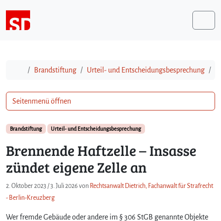
Weiter zum Inhalt
Me
Start
Brandstiftung
Urteil- und Entscheidungsbesprechung
B
Seitenmenü öffnen
Brandstiftung
Urteil- und Entscheidungsbesprechung
Brennende Haftzelle – Insasse
zündet eigene Zelle an
2. Oktober 2023
/
3. Juli 2026
von
Rechtsanwalt Dietrich, Fachanwalt für Strafrecht
- Berlin-Kreuzberg
Wer fremde Gebäude oder andere im § 306 StGB genannte Objekte