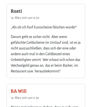
o
c
Rasti
h
t
19. März 2011 um 15:50
r
„Als ob ich fünf Euroscheine fälschen würde!“
a
u
Darum geht es sicher nicht. Aber wenn
e
gefälschte Geldscheine im Umlauf sind, ist es ja
n
?
nicht auszuschließen, dass sich der eine oder
andere auch mal in den Geldbeutel eines
Unbeteiligten verirrt. Wer schaut sich schon das
Wechselgeld genau an, das er beim Bäcker, im
Restaurant usw. herausbekommt?
RA Will
19. März 2011 um 11:36