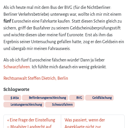
u
Als ich heute mal mit dem Bus der BVG (für die Nichtberliner:
G
e
Berliner Verkehrsbetriebe) unterwegs war, wollte ich mir mit einem
l
fünf
Euroschein eine Fahrkarte kaufen. Statt diesen Schein gleich zu
d
sichern, griff der Busfahrer zu seinem Geldscheinüberprüfungsstift
f
und wischte diesen über meine fünf Euronote. Erst als ihm das
ä
Ergebnis seiner Untersuchung gefallen hatte, zog er den Geldsein ein
l
und übergab mir meinen Fahrausweis.
s
c
Als ob ich fünf Euroscheine fälschen würde! Dann ja lieber
h
Schwarzfahren
. Ich fühlte mich danach ein wenig gekränkt.
u
n
Rechtsanwalt Steffen Dietrich, Berlin
g
o
Schlagworte
d
e
§ 265a
Beförderungserschleichung
BVG
Geldfälschung
r
Leistungserschleichung
Schwarzfahren
S
c
Eine Frage der Einstellung
Was passiert, wenn der
h
– Moabiter Landrecht auf
Angeklagte nicht zur
w