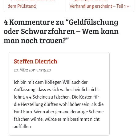
a
dem Prüfstand
Verhandlung erscheint – Teil 1
r
4 Kommentare zu “Geldfälschung
z
f
oder Schwarzfahren – Wem kann
a
man noch trauen?”
h
r
e
n
Steffen Dietrich
–
20. März 2011 um 15:20
W
e
Ich bin mit dem Kollegen Will auch der
m
Auffassung, dass es sich wahrscheinlich nicht
k
a
lohnt, 5 € Scheine zu fälschen. Die Kosten für
n
die Herstellung dürften wohl höher sein, als die
n
Fünf Euro. Wenn aber jemand derartige Scheine
m
fälschen würde, würde es mir bestimmt nicht
a
auffallen.
n
n