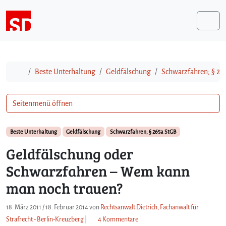
Weiter zum Inhalt
Me
Start
Beste Unterhaltung
Geldfälschung
Schwarzfahren; § 26
Seitenmenü öffnen
Beste Unterhaltung
Geldfälschung
Schwarzfahren; § 265a StGB
Geldfälschung oder
Schwarzfahren – Wem kann
man noch trauen?
18. März 2011
/
18. Februar 2014
von
Rechtsanwalt Dietrich, Fachanwalt für
z
Strafrecht - Berlin-Kreuzberg
|
4 Kommentare