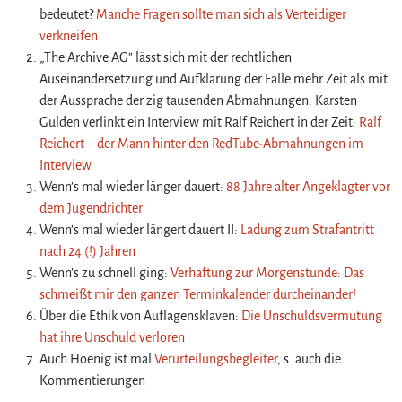
bedeutet?
Manche Fragen sollte man sich als Verteidiger
verkneifen
„The Archive AG” lässt sich mit der rechtlichen
Auseinandersetzung und Aufklärung der Fälle mehr Zeit als mit
der Aussprache der zig tausenden Abmahnungen. Karsten
Gulden verlinkt ein Interview mit Ralf Reichert in der Zeit:
Ralf
Reichert – der Mann hinter den RedTube-Abmahnungen im
Interview
Wenn’s mal wieder länger dauert:
88 Jahre alter Angeklagter vor
dem Jugendrichter
Wenn’s mal wieder längert dauert II:
Ladung zum Strafantritt
nach 24 (!) Jahren
Wenn’s zu schnell ging:
Verhaftung zur Morgenstunde: Das
schmeißt mir den ganzen Terminkalender durcheinander!
Über die Ethik von Auflagensklaven:
Die Unschuldsvermutung
hat ihre Unschuld verloren
Auch Hoenig ist mal
Verurteilungsbegleiter
, s. auch die
Kommentierungen