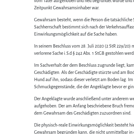
vom Täter aufgehoben und neu begründet wurde und di
Zeitpunkt Gewahrsamsinhaber war.
Gewahrsam besteht, wenn die Person die tatsächliche 
Sachherrschaft bestimmt sich nach der Verkehrsauffa
Einwirkungsmöglichkeit auf die Sache haben.
In seinem Beschluss vom 28. Juli 2020 (2 StR 229/20)
verlorene Sache i.S.d § 242 Abs. 1 StGB gestohlen wer
Im Sachverhalt der dem Beschluss zugrunde liegt, k
Geschädigten. Als der Geschädigte stürzte und am Bod
Hund auf ihn, sodass dieser verletzt am Boden lag. I
Schmuckgegenstände, die der Angeklagte bevor er gi
Der Angeklagte wurde anschließend unter anderem weg
aufgehoben. Der am Anfang beschriebene Bruch fremd
dem Gewahrsam des Geschädigten zuzuordnen sind.
Die physisch-reale Einwirkungsmöglichkeit besteht hi
Gewahrsam begründen kann, die nicht unmittelbar in d