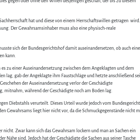
es gegen oder ohne den Willen desjenigen geschah, der bis zu diesem
Sachherrschaft hat und diese von einem Herrschaftswillen getragen wird.
ssung. Der Gewahrsamsinhaber muss also eine physisch-reale
 musste sich der Bundesgerichtshof damit auseinandersetzen, ob auch eine
den kann.
am es zu einer Auseinandersetzung zwischen dem Angeklagten und dem
en lag, gab der Angeklagte ihm Faustschläge und hetzte anschließend se
m Geschehen der Auseinandersetzung verlor der Geschädigte
ng, mitnahm, während der Geschädigte noch am Boden lag.
en Diebstahls verurteilt. Dieses Urteil wurde jedoch vom Bundesgerich
en Gewahrsams liegt hier nicht vor, da die Schmuckgegenstände nicht 
er nicht. Zwar kann sich das Gewahrsam lockern und man an Sachen ein
er Nähe sind. Jedoch hat der Geschädigte die Sachen aus seiner Tasche