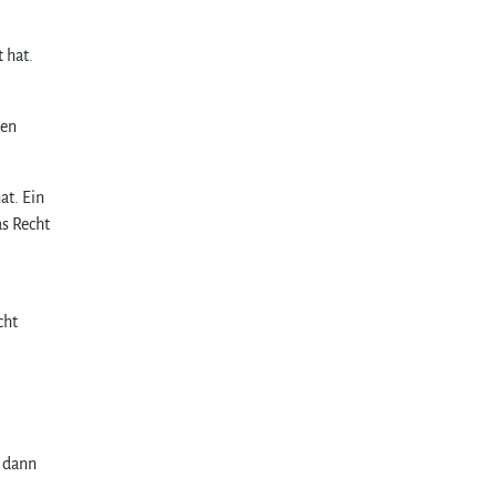
 hat.
hen
at. Ein
as Recht
cht
n dann