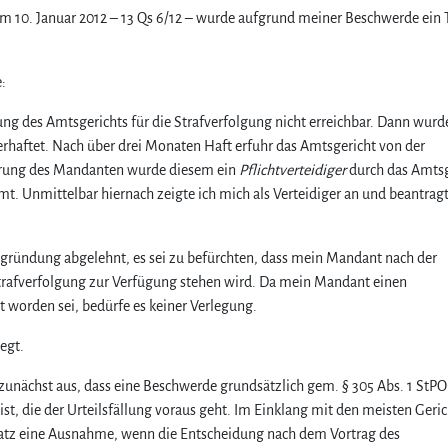
m 10. Januar 2012 – 13 Qs 6/12 – wurde aufgrund meiner Beschwerde ein
:
g des Amtsgerichts für die Strafverfolgung nicht erreichbar. Dann wurde
erhaftet. Nach über drei Monaten Haft erfuhr das Amtsgericht von der
örung des Mandanten wurde diesem ein
Pflichtverteidiger
durch das Amtsg
t. Unmittelbar hiernach zeigte ich mich als Verteidiger an und beantrag
egründung abgelehnt, es sei zu befürchten, dass mein Mandant nach der
Strafverfolgung zur Verfügung stehen wird. Da mein Mandant einen
 worden sei, bedürfe es keiner Verlegung.
egt.
zunächst aus, dass eine Beschwerde grundsätzlich gem. § 305 Abs. 1 StPO
ist, die der Urteilsfällung voraus geht. Im Einklang mit den meisten Geri
tz eine Ausnahme, wenn die Entscheidung nach dem Vortrag des