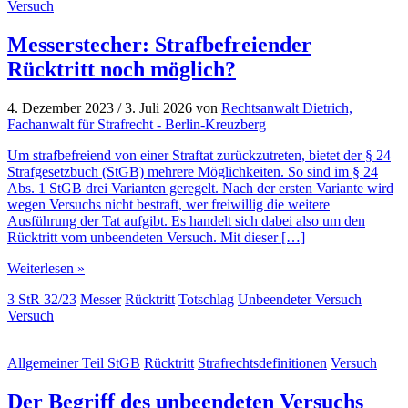
Versuch
Messerstecher: Strafbefreiender
Rücktritt noch möglich?
4. Dezember 2023
/
3. Juli 2026
von
Rechtsanwalt Dietrich,
Fachanwalt für Strafrecht - Berlin-Kreuzberg
Um strafbefreiend von einer Straftat zurückzutreten, bietet der § 24
Strafgesetzbuch (StGB) mehrere Möglichkeiten. So sind im § 24
Abs. 1 StGB drei Varianten geregelt. Nach der ersten Variante wird
wegen Versuchs nicht bestraft, wer freiwillig die weitere
Ausführung der Tat aufgibt. Es handelt sich dabei also um den
Rücktritt vom unbeendeten Versuch. Mit dieser […]
Weiterlesen »
3 StR 32/23
Messer
Rücktritt
Totschlag
Unbeendeter Versuch
Versuch
Allgemeiner Teil StGB
Rücktritt
Strafrechtsdefinitionen
Versuch
Der Begriff des unbeendeten Versuchs