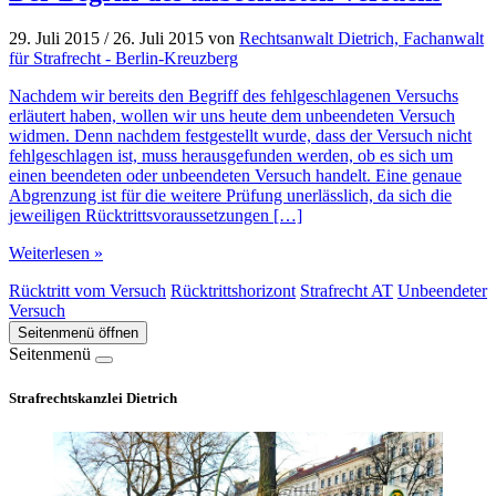
29. Juli 2015
/
26. Juli 2015
von
Rechtsanwalt Dietrich, Fachanwalt
für Strafrecht - Berlin-Kreuzberg
Nachdem wir bereits den Begriff des fehlgeschlagenen Versuchs
erläutert haben, wollen wir uns heute dem unbeendeten Versuch
widmen. Denn nachdem festgestellt wurde, dass der Versuch nicht
fehlgeschlagen ist, muss herausgefunden werden, ob es sich um
einen beendeten oder unbeendeten Versuch handelt. Eine genaue
Abgrenzung ist für die weitere Prüfung unerlässlich, da sich die
jeweiligen Rücktrittsvoraussetzungen […]
Weiterlesen »
Rücktritt vom Versuch
Rücktrittshorizont
Strafrecht AT
Unbeendeter
Versuch
Seitenmenü öffnen
Seitenmenü
Strafrechtskanzlei Dietrich