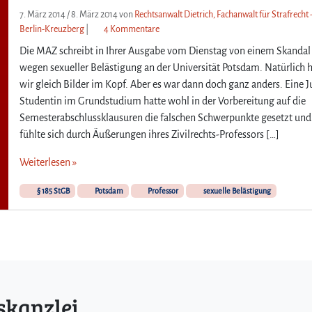
7. März 2014
/
8. März 2014
von
Rechtsanwalt Dietrich, Fachanwalt für Strafrecht 
z
Berlin-Kreuzberg
|
4 Kommentare
u
Die MAZ schreibt in Ihrer Ausgabe vom Dienstag von einem Skandal
„
wegen sexueller Belästigung an der Universität Potsdam. Natürlich 
F
wir gleich Bilder im Kopf. Aber es war dann doch ganz anders. Eine J
a
Studentin im Grundstudium hatte wohl in der Vorbereitung auf die
l
l
Semesterabschlussklausuren die falschen Schwerpunkte gesetzt und
s
fühlte sich durch Äußerungen ihres Zivilrechts-Professors […]
w
i
Weiterlesen »
r
u
§ 185 StGB
Potsdam
Professor
sexuelle Belästigung
n
s
i
m
P
u
f
skanzlei
f