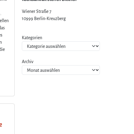
Wiener Straße 7
.
10999 Berlin-Kreuzberg
ellen
das
es
Kategorien
on
die
Archiv
e