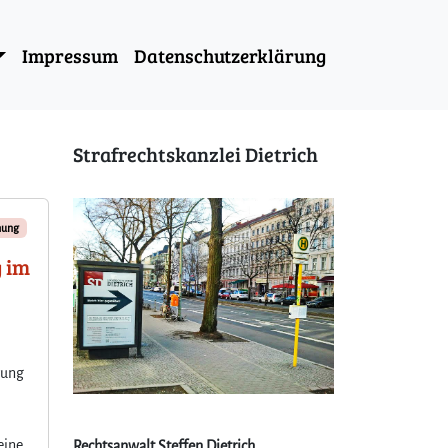
Impressum
Datenschutzerklärung
Strafrechtskanzlei Dietrich
hung
g im
rung
eine
Rechtsanwalt Steffen Dietrich