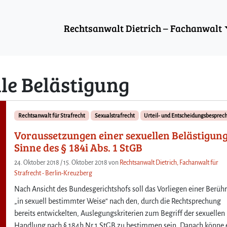
Rechtsanwalt Dietrich – Fachanwalt
le Belästigung
Rechtsanwalt für Strafrecht
Sexualstrafrecht
Urteil- und Entscheidungsbesprec
Voraussetzungen einer sexuellen Belästigun
Sinne des § 184i Abs. 1 StGB
24. Oktober 2018
/
15. Oktober 2018
von
Rechtsanwalt Dietrich, Fachanwalt für
Strafrecht - Berlin-Kreuzberg
Nach Ansicht des Bundesgerichtshofs soll das Vorliegen einer Berüh
„in sexuell bestimmter Weise“ nach den, durch die Rechtsprechung
bereits entwickelten, Auslegungskriterien zum Begriff der sexuellen
Handlung nach § 184h Nr.1 StGB zu bestimmen sein. Danach könne 