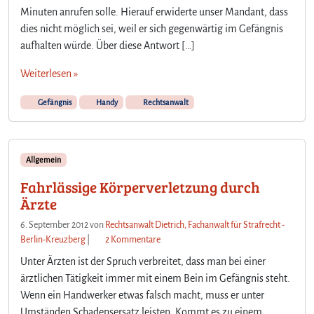
Minuten anrufen solle. Hierauf erwiderte unser Mandant, dass
dies nicht möglich sei, weil er sich gegenwärtig im Gefängnis
aufhalten würde. Über diese Antwort […]
Weiterlesen »
Gefängnis
Handy
Rechtsanwalt
Allgemein
Fahrlässige Körperverletzung durch
Ärzte
6. September 2012
von
Rechtsanwalt Dietrich, Fachanwalt für Strafrecht -
z
Berlin-Kreuzberg
|
2 Kommentare
u
Unter Ärzten ist der Spruch verbreitet, dass man bei einer
F
ärztlichen Tätigkeit immer mit einem Bein im Gefängnis steht.
a
Wenn ein Handwerker etwas falsch macht, muss er unter
h
Umständen Schadensersatz leisten. Kommt es zu einem
r