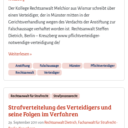
i
n
Der Kollege Rechtsanwalt Melchior aus Wismar schreibt über
A
einen Verteidiger, der in Münster mitten in der
l
Gerichtsverhandlung wegen des Verdachts der Anstiftung zur
l
Falschaussage verhaftet worden ist. Rechtsanwalt Steffen
t
Dietrich, Berlin – Kreuzberg www.pflichtverteidiger-
a
notwendige-verteidigung.de/
g
i
Weiterlesen »
n
d
Anstiftung
Falschaussage
Münster
Pflichtverteidiger
e
Rechtsanwalt
Verteidiger
r
G
r
a
Rechtsanwalt für Strafrecht
Strafprozessrecht
u
z
Strafverteitelung des Verteidigers und
o
seine Folgen im Verfahren
n
e
29. September 2011
von
Rechtsanwalt Dietrich, Fachanwalt für Strafrecht -
d