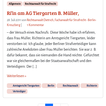
Allgemein
Rechtsanwalt für Strafrecht
Ri’in am AG Tiergarten B. Müller,
28. Juli 2011
von
Rechtsanwalt Dietrich, Fachanwalt für Strafrecht - Berlin-
z
Kreuzberg
|
1 Kommentar
u
– der Versuch eines Nachrufs. Diese Woche habe ich erfahren,
R
dass Frau Müller, Richterin am Amtsgericht Tiergarten, leider
i
verstorben ist. Ich glaube, jeder Berliner Strafverteidiger kann
’
zahlreiche Anekdoten über Frau Müller berichten. Sie war z. B.
i
n
dafür bekannt, dass sie niemanden die Hand reichte. Gefürchtet
a
war sie gleichermaßen bei der Staatsanwaltschaft und den
m
Verteidigern. Der […]
A
G
Weiterlesen »
T
i
Amtsgericht Tiergarten
Berlin
Rechtsanwalt
Richterin
e
Verteidiger
r
g
a