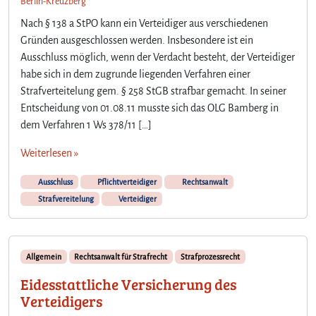
Berlin-Kreuzberg
e
Nach § 138 a StPO kann ein Verteidiger aus verschiedenen
s
Gründen ausgeschlossen werden. Insbesondere ist ein
R
Ausschluss möglich, wenn der Verdacht besteht, der Verteidiger
e
c
habe sich in dem zugrunde liegenden Verfahren einer
h
Strafverteitelung gem. § 258 StGB strafbar gemacht. In seiner
t
Entscheidung von 01.08.11 musste sich das OLG Bamberg in
s
dem Verfahren 1 Ws 378/11 […]
Weiterlesen »
Ausschluss
Pflichtverteidiger
Rechtsanwalt
Strafvereitelung
Verteidiger
Allgemein
Rechtsanwalt für Strafrecht
Strafprozessrecht
Eidesstattliche Versicherung des
Verteidigers