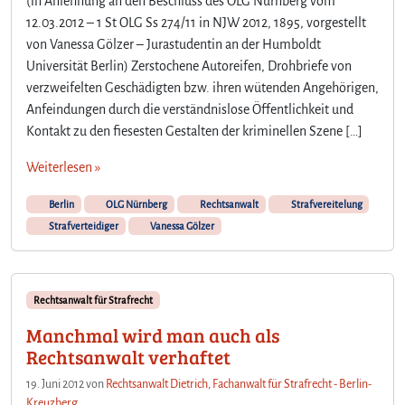
(in Anlehnung an den Beschluss des OLG Nürnberg vom
D
n
12.03.2012 – 1 St OLG Ss 274/11 in NJW 2012, 1895, vorgestellt
e
g
von Vanessa Gölzer – Jurastudentin an der Humboldt
r
d
Universität Berlin) Zerstochene Autoreifen, Drohbriefe von
S
u
t
verzweifelten Geschädigten bzw. ihren wütenden Angehörigen,
r
r
c
Anfeindungen durch die verständnislose Öffentlichkeit und
a
h
Kontakt zu den fiesesten Gestalten der kriminellen Szene […]
f
Ä
v
r
Weiterlesen »
e
z
r
t
Berlin
OLG Nürnberg
Rechtsanwalt
Strafvereitelung
t
e
Strafverteidiger
Vanessa Gölzer
e
i
d
i
Rechtsanwalt für Strafrecht
g
Manchmal wird man auch als
e
Rechtsanwalt verhaftet
r
–
19. Juni 2012
von
Rechtsanwalt Dietrich, Fachanwalt für Strafrecht - Berlin-
E
Kreuzberg