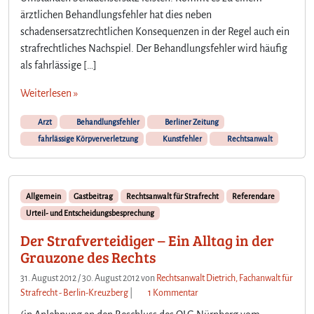
l
ärztlichen Behandlungsfehler hat dies neben
ä
schadensersatzrechtlichen Konsequenzen in der Regel auch ein
s
strafrechtliches Nachspiel. Der Behandlungsfehler wird häufig
s
als fahrlässige […]
i
g
Weiterlesen »
e
K
Arzt
Behandlungsfehler
Berliner Zeitung
ö
fahrlässige Körpververletzung
Kunstfehler
Rechtsanwalt
r
p
e
r
Allgemein
Gastbeitrag
Rechtsanwalt für Strafrecht
Referendare
v
Urteil- und Entscheidungsbesprechung
e
r
Der Strafverteidiger – Ein Alltag in der
l
Grauzone des Rechts
e
31. August 2012
/
30. August 2012
von
Rechtsanwalt Dietrich, Fachanwalt für
t
z
Strafrecht - Berlin-Kreuzberg
|
1 Kommentar
z
u
u