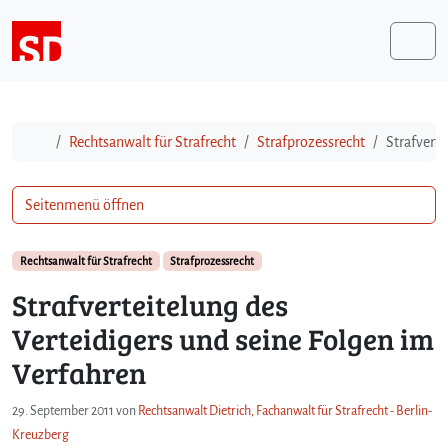
Weiter zum Inhalt
Me
Start
Rechtsanwalt für Strafrecht
Strafprozessrecht
Strafverte
Seitenmenü öffnen
Rechtsanwalt für Strafrecht
Strafprozessrecht
Strafverteitelung des
Verteidigers und seine Folgen im
Verfahren
29. September 2011
von
Rechtsanwalt Dietrich, Fachanwalt für Strafrecht - Berlin-
Kreuzberg