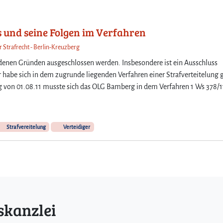
r
t
e
s und seine Folgen im Verfahren
i
r Strafrecht - Berlin-Kreuzberg
d
i
edenen Gründen ausgeschlossen werden. Insbesondere ist ein Ausschluss
g
r habe sich in dem zugrunde liegenden Verfahren einer Strafverteitelung
e
g von 01.08.11 musste sich das OLG Bamberg in dem Verfahren 1 Ws 378/1
r
–
E
i
Strafvereitelung
Verteidiger
n
A
l
l
t
a
g
skanzlei
i
n