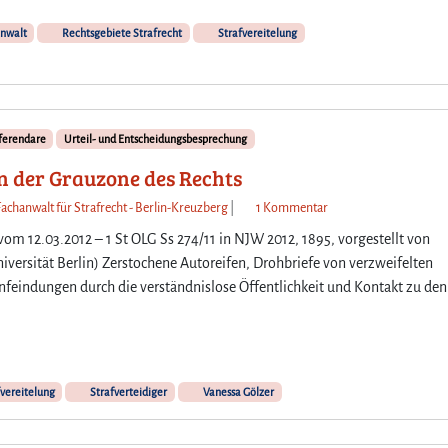
nwalt
Rechtsgebiete Strafrecht
Strafvereitelung
ferendare
Urteil- und Entscheidungsbesprechung
in der Grauzone des Rechts
z
Fachanwalt für Strafrecht - Berlin-Kreuzberg
|
1 Kommentar
u
m 12.03.2012 – 1 St OLG Ss 274/11 in NJW 2012, 1895, vorgestellt von
D
versität Berlin) Zerstochene Autoreifen, Drohbriefe von verzweifelten
e
feindungen durch die verständnislose Öffentlichkeit und Kontakt zu den
r
S
t
r
a
vereitelung
Strafverteidiger
Vanessa Gölzer
f
v
e