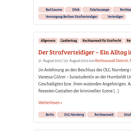
Bad Saarow
Ethik
Falschaussage
Rechtsa
Vereinigung Berliner Strafverteidiger
Verteidiger
Allgemein
Gastbeitrag
Rechtsanwalt für Strafrecht
Re
Der Strafverteidiger – Ein Alltag 
31. August 2012
/
30. August 2012
von
Rechtsanwalt Dietrich, 
(in Anlehnung an den Beschluss des OLG Nürnberg vo
Vanessa Gölzer – Jurastudentin an der Humboldt Uni
Geschädigten bzw. ihren wütenden Angehörigen, An
fiesesten Gestalten der kriminellen Szene […]
Weiterlesen »
Berlin
OLG Nürnberg
Rechtsanwalt
Straf