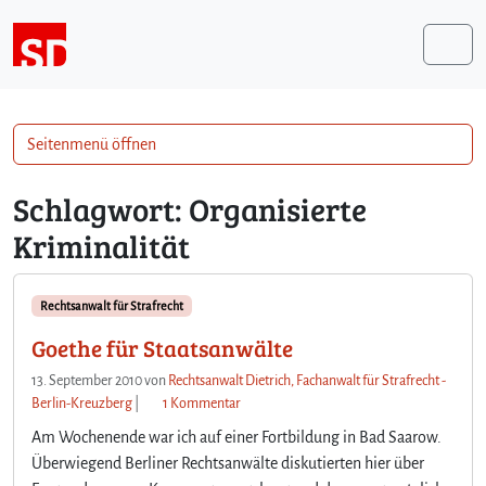
Weiter zum Inhalt
Me
Seitenmenü öffnen
Schlagwort:
Organisierte
Kriminalität
Rechtsanwalt für Strafrecht
Goethe für Staatsanwälte
13. September 2010
von
Rechtsanwalt Dietrich, Fachanwalt für Strafrecht -
z
Berlin-Kreuzberg
|
1 Kommentar
u
Am Wochenende war ich auf einer Fortbildung in Bad Saarow.
G
Überwiegend Berliner Rechtsanwälte diskutierten hier über
o