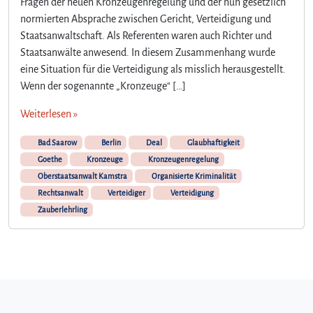
Fragen der neuen Kronzeugenregelung und der nun gesetzlich
e
normierten Absprache zwischen Gericht, Verteidigung und
t
h
Staatsanwaltschaft. Als Referenten waren auch Richter und
e
Staatsanwälte anwesend. In diesem Zusammenhang wurde
f
eine Situation für die Verteidigung als misslich herausgestellt.
ü
Wenn der sogenannte „Kronzeuge“ […]
r
S
Weiterlesen »
t
a
Bad Saarow
Berlin
Deal
Glaubhaftigkeit
a
Goethe
Kronzeuge
Kronzeugenregelung
t
Oberstaatsanwalt Kamstra
Organisierte Kriminalität
s
Rechtsanwalt
Verteidiger
Verteidigung
a
Zauberlehrling
n
w
ä
l
t
e