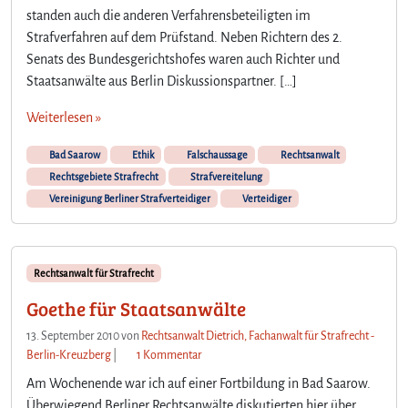
standen auch die anderen Verfahrensbeteiligten im
Strafverfahren auf dem Prüfstand. Neben Richtern des 2.
Senats des Bundesgerichtshofes waren auch Richter und
Staatsanwälte aus Berlin Diskussionspartner. […]
Weiterlesen »
Bad Saarow
Ethik
Falschaussage
Rechtsanwalt
Rechtsgebiete Strafrecht
Strafvereitelung
Vereinigung Berliner Strafverteidiger
Verteidiger
Rechtsanwalt für Strafrecht
Goethe für Staatsanwälte
13. September 2010
von
Rechtsanwalt Dietrich, Fachanwalt für Strafrecht -
z
Berlin-Kreuzberg
|
1 Kommentar
u
Am Wochenende war ich auf einer Fortbildung in Bad Saarow.
G
Überwiegend Berliner Rechtsanwälte diskutierten hier über