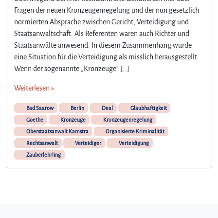
o
Fragen der neuen Kronzeugenregelung und der nun gesetzlich
e
normierten Absprache zwischen Gericht, Verteidigung und
t
h
Staatsanwaltschaft. Als Referenten waren auch Richter und
e
Staatsanwälte anwesend. In diesem Zusammenhang wurde
f
eine Situation für die Verteidigung als misslich herausgestellt.
ü
Wenn der sogenannte „Kronzeuge“ […]
r
S
Weiterlesen »
t
a
Bad Saarow
Berlin
Deal
Glaubhaftigkeit
a
Goethe
Kronzeuge
Kronzeugenregelung
t
Oberstaatsanwalt Kamstra
Organisierte Kriminalität
s
Rechtsanwalt
Verteidiger
Verteidigung
a
Zauberlehrling
n
w
ä
l
t
e