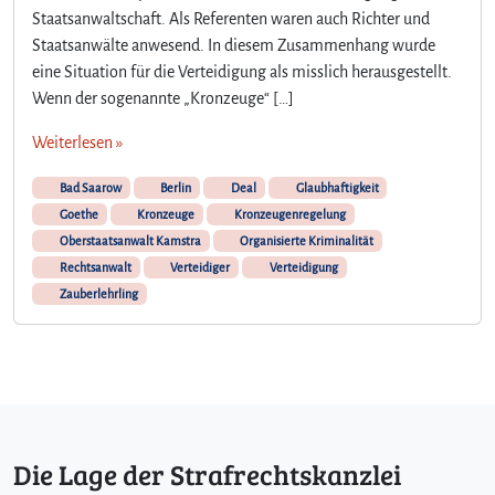
h
Staatsanwaltschaft. Als Referenten waren auch Richter und
e
Staatsanwälte anwesend. In diesem Zusammenhang wurde
f
eine Situation für die Verteidigung als misslich herausgestellt.
ü
Wenn der sogenannte „Kronzeuge“ […]
r
S
Weiterlesen »
t
a
Bad Saarow
Berlin
Deal
Glaubhaftigkeit
a
Goethe
Kronzeuge
Kronzeugenregelung
t
Oberstaatsanwalt Kamstra
Organisierte Kriminalität
s
Rechtsanwalt
Verteidiger
Verteidigung
a
Zauberlehrling
n
w
ä
l
t
e
Die Lage der Strafrechtskanzlei