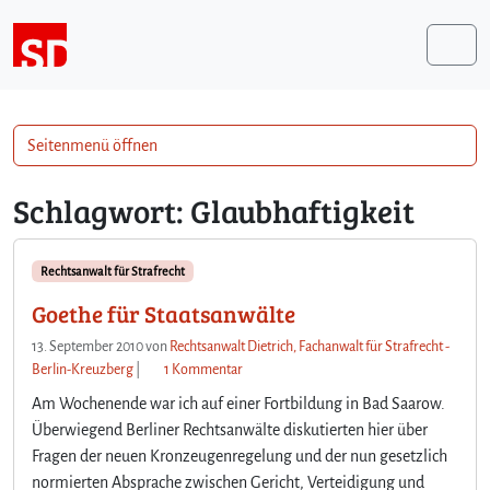
Weiter zum Inhalt
Me
Seitenmenü öffnen
Schlagwort:
Glaubhaftigkeit
Rechtsanwalt für Strafrecht
Goethe für Staatsanwälte
13. September 2010
von
Rechtsanwalt Dietrich, Fachanwalt für Strafrecht -
z
Berlin-Kreuzberg
|
1 Kommentar
u
Am Wochenende war ich auf einer Fortbildung in Bad Saarow.
G
Überwiegend Berliner Rechtsanwälte diskutierten hier über
o
Fragen der neuen Kronzeugenregelung und der nun gesetzlich
e
normierten Absprache zwischen Gericht, Verteidigung und
t