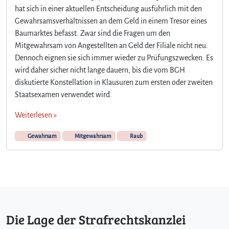
G
hat sich in einer aktuellen Entscheidung ausführlich mit den
e
Gewahrsamsverhältnissen an dem Geld in einem Tresor eines
l
Baumarktes befasst. Zwar sind die Fragen um den
d
m
Mitgewahrsam von Angestellten an Geld der Filiale nicht neu.
i
Dennoch eignen sie sich immer wieder zu Prüfungszwecken. Es
t
wird daher sicher nicht lange dauern, bis die vom BGH
H
diskutierte Konstellation in Klausuren zum ersten oder zweiten
i
Staatsexamen verwendet wird.
l
f
Weiterlesen »
e
d
Gewahrsam
Mitgewahrsam
Raub
e
s
F
i
l
i
a
Die Lage der Strafrechtskanzlei
l
l