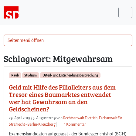
Weiter zum Inhalt
Me
Seitenmenü öffnen
Schlagwort:
Mitgewahrsam
Raub
Studium
Urteil- und Entscheidungsbesprechung
Geld mit Hilfe des Filialleiters aus dem
Tresor eines Baumarktes entwendet –
wer hat Gewahrsam an den
Geldscheinen?
29. April 2019
/
5. August 2019
von
Rechtsanwalt Dietrich, Fachanwalt für
z
Strafrecht - Berlin-Kreuzberg
|
1 Kommentar
u
Examenskandidaten aufgepasst - der Bundesgerichtshof (BGH)