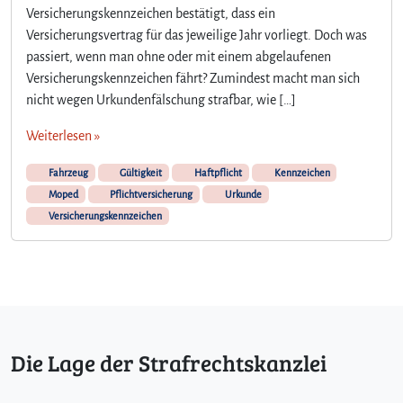
Versicherungskennzeichen bestätigt, dass ein
n
e
Versicherungsvertrag für das jeweilige Jahr vorliegt. Doch was
U
passiert, wenn man ohne oder mit einem abgelaufenen
r
Versicherungskennzeichen fährt? Zumindest macht man sich
k
nicht wegen Urkundenfälschung strafbar, wie […]
u
n
Weiterlesen »
d
e
Fahrzeug
Gültigkeit
Haftpflicht
Kennzeichen
n
Moped
Pflichtversicherung
Urkunde
f
Versicherungskennzeichen
ä
l
s
c
h
u
n
Die Lage der Strafrechtskanzlei
g
b
e