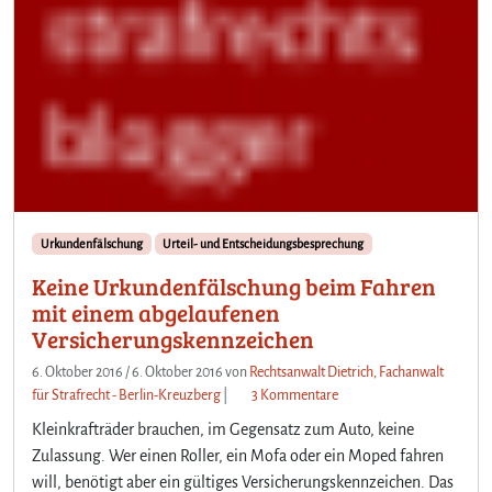
Urkundenfälschung
Urteil- und Entscheidungsbesprechung
Keine Urkundenfälschung beim Fahren
mit einem abgelaufenen
Versicherungskennzeichen
6. Oktober 2016
/
6. Oktober 2016
von
Rechtsanwalt Dietrich, Fachanwalt
z
für Strafrecht - Berlin-Kreuzberg
|
3 Kommentare
u
Kleinkrafträder brauchen, im Gegensatz zum Auto, keine
K
Zulassung. Wer einen Roller, ein Mofa oder ein Moped fahren
e
will, benötigt aber ein gültiges Versicherungskennzeichen. Das
i