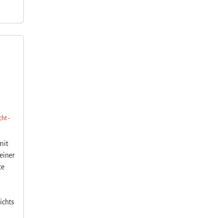
ht -
mit
einer
te
ichts