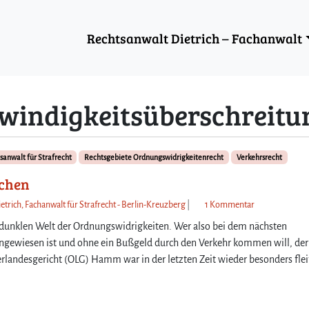
Rechtsanwalt Dietrich – Fachanwalt
windigkeitsüberschreitu
sanwalt für Strafrecht
Rechtsgebiete Ordnungswidrigkeitenrecht
Verkehrsrecht
achen
z
etrich, Fachanwalt für Strafrecht - Berlin-Kreuzberg
|
1 Kommentar
u
r dunklen Welt der Ordnungswidrigkeiten. Wer also bei dem nächsten
N
 angewiesen ist und ohne ein Bußgeld durch den Verkehr kommen will, der
e
erlandesgericht (OLG) Hamm war in der letzten Zeit wieder besonders fle
u
e
s
a