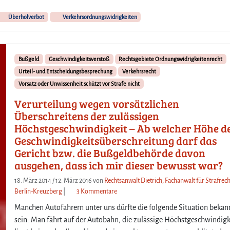
u
Überholverbot
Verkehrsordnungswidrigkeiten
s
d
e
r
Bußgeld
Geschwindigkeitsverstoß
Rechtsgebiete Ordnungswidrigkeitenrecht
W
Urteil- und Entscheidungsbesprechung
Verkehrsrecht
e
l
Vorsatz oder Unwissenheit schützt vor Strafe nicht
t
Verurteilung wegen vorsätzlichen
d
Überschreitens der zulässigen
e
Höchstgeschwindigkeit – Ab welcher Höhe d
r
Geschwindigkeitsüberschreitung darf das
B
u
Gericht bzw. die Bußgeldbehörde davon
ß
ausgehen, dass ich mir dieser bewusst war?
g
18. März 2014
/
12. März 2016
von
Rechtsanwalt Dietrich, Fachanwalt für Strafrech
e
z
Berlin-Kreuzberg
|
3 Kommentare
l
u
d
Manchen Autofahrern unter uns dürfte die folgende Situation bekan
V
s
sein: Man fährt auf der Autobahn, die zulässige Höchstgeschwindigk
e
a