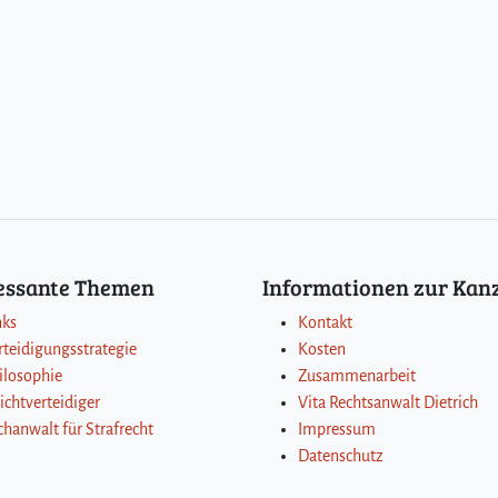
c
!
h
?
w
!
i
n
d
i
g
k
e
i
t
ressante Themen
Informationen zur Kanz
–
A
nks
Kontakt
b
rteidigungsstrategie
Kosten
w
ilosophie
Zusammenarbeit
e
lichtverteidiger
Vita Rechtsanwalt Dietrich
l
chanwalt für Strafrecht
Impressum
c
h
Datenschutz
e