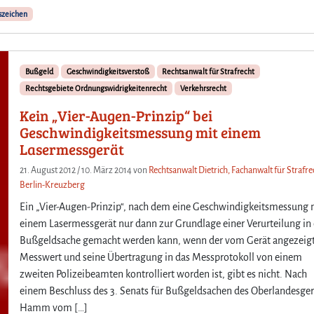
z
h
szeichen
l
r
i
t
c
z
h
e
Bußgeld
Geschwindigkeitsverstoß
Rechtsanwalt für Strafrecht
e
i
Rechtsgebiete Ordnungswidrigkeitenrecht
n
Verkehrsrecht
c
Ü
h
Kein „Vier-Augen-Prinzip“ bei
b
e
Geschwindigkeitsmessung mit einem
e
n
Lasermessgerät
r
i
s
n
21. August 2012
/
10. März 2014
von
Rechtsanwalt Dietrich, Fachanwalt für Strafrec
c
B
Berlin-Kreuzberg
h
e
Ein „Vier-Augen-Prinzip“, nach dem eine Geschwindigkeitsmessung 
r
r
e
einem Lasermessgerät nur dann zur Grundlage einer Verurteilung in 
l
i
Bußgeldsache gemacht werden kann, wenn der vom Gerät angezeig
i
t
n
Messwert und seine Übertragung in das Messprotokoll von einem
e
–
zweiten Polizeibeamten kontrolliert worden ist, gibt es nicht. Nach
n
3
einem Beschluss des 3. Senats für Bußgeldsachen des Oberlandesger
s
0
Hamm vom […]
d
k