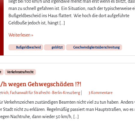
liegt bei 100 km/h und irgendwie merkt man erst wenn es blitzt, das
r
c
man zu schnell gefahren ist. Ein Situation, nach der typischerweise e
u
h
r
Bußgeldbescheid ins Haus flattert. Wie hoch die dort aufgeführte
e
t
n
Geldbuße jedoch ist, hängt […]
e
i
Weiterlesen »
l
u
Bußgeldbescheid
geblitzt
Geschwindigkeitsüberschreitung
n
g
w
e
t
Verkehrsstrafrecht
g
km/h wegen Gehwegschäden !?!
e
n
z
trich, Fachanwalt für Strafrecht - Berlin-Kreuzberg
|
3 Kommentare
v
u
für Verkehrszeichen zuständigen Beamten nicht viel zu tun haben. Anders
o
V
 Stadt nicht zu erklären. Regelmäßig passiert man Hauptstraßen, wo es
r
e
egen Nachtruhe, dann wieder 50 km/h, […]
s
r
ä
k
t
e