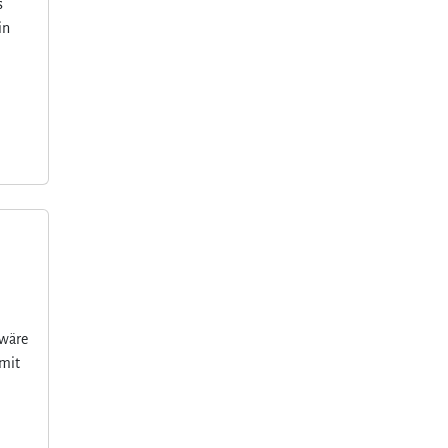
s
in
 wäre
 mit