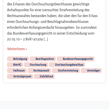
des Erlasses des Durchsuchungsbeschlusses gewichtige
r
Anhaltspunkte für eine (versuchte) Strafvereitelung des
t
e
Rechtsanwaltes bestanden haben, die über den für den Erlass
i
eines Durchsuchungs- und Beschlagnahmebeschlusses
d
erforderlichen Anfangsverdacht hinausgehen. So zumindest
i
das Bundesverfassungsgericht in seiner Entscheidung vom
g
20.05.10 – 2 BvR 141309 […]
e
r
Weiterlesen »
p
o
Beleidigung
Beschlagnahme
Bundesverfassungsgericht
s
BVerfG
Durchsuchung
Durchsuchungsbeschluss
t
Haftraum
Rechtsanwalt
Strafverteitelung
Verteidiger
d
Verteidigerpost
Zufallsfund
a
r
f
b
e
i
b