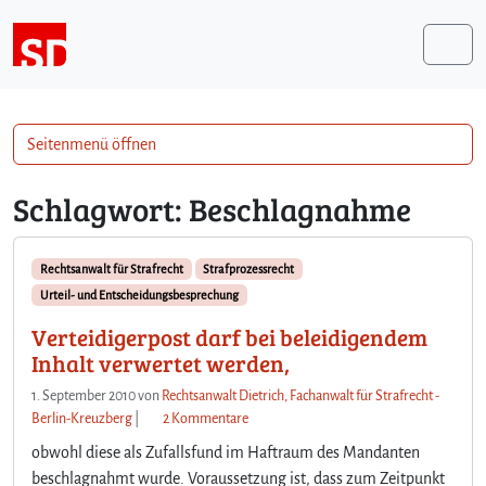
Weiter zum Inhalt
Me
Seitenmenü öffnen
Schlagwort:
Beschlagnahme
Rechtsanwalt für Strafrecht
Strafprozessrecht
Urteil- und Entscheidungsbesprechung
Verteidigerpost darf bei beleidigendem
Inhalt verwertet werden,
1. September 2010
von
Rechtsanwalt Dietrich, Fachanwalt für Strafrecht -
z
Berlin-Kreuzberg
|
2 Kommentare
u
obwohl diese als Zufallsfund im Haftraum des Mandanten
V
beschlagnahmt wurde. Voraussetzung ist, dass zum Zeitpunkt
e