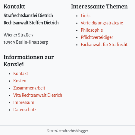
w
Kontakt
Interessante Themen
e
r
Strafrechtskanzlei Dietrich
Links
t
Rechtsanwalt Steffen Dietrich
Verteidigungsstrategie
e
Philosophie
t
Wiener Straße 7
Pflichtverteidiger
w
10999 Berlin-Kreuzberg
Fachanwalt für Strafrecht
e
r
Informationen zur
d
Kanzlei
e
n
Kontakt
,
Kosten
Zusammenarbeit
Vita Rechtsanwalt Dietrich
Impressum
Datenschutz
©
2026 strafrechtsblogger