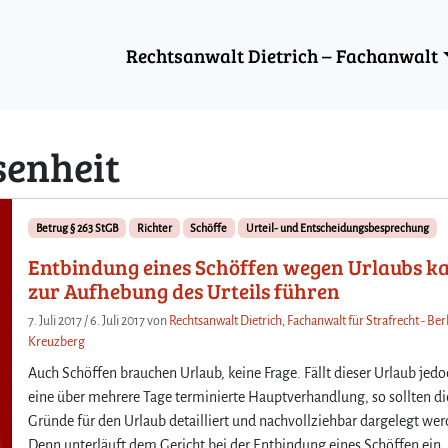
Rechtsanwalt Dietrich – Fachanwalt
enheit
Betrug § 263 StGB
Richter
Schöffe
Urteil- und Entscheidungsbesprechung
Entbindung eines Schöffen wegen Urlaubs k
zur Aufhebung des Urteils führen
7. Juli 2017
/
6. Juli 2017
von
Rechtsanwalt Dietrich, Fachanwalt für Strafrecht - Ber
Kreuzberg
Auch Schöffen brauchen Urlaub, keine Frage. Fällt dieser Urlaub jedo
eine über mehrere Tage terminierte Hauptverhandlung, so sollten di
Gründe für den Urlaub detailliert und nachvollziehbar dargelegt wer
Denn unterläuft dem Gericht bei der Entbindung eines Schöffen ein