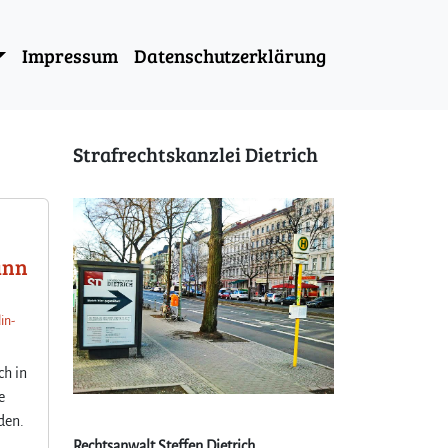
Impressum
Datenschutzerklärung
Strafrechtskanzlei Dietrich
ann
lin-
ch in
e
den.
Rechtsanwalt Steffen Dietrich