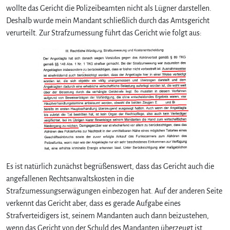
n
wollte das Gericht die Polizeibeamten nicht als Lügner darstellen.
a
Deshalb wurde mein Mandant schließlich durch das Amtsgericht
l
verurteilt. Zur Strafzumessung führt das Gericht wie folgt aus:
s
S
t
r
a
f
m
i
l
d
e
r
u
Es ist natürlich zunächst begrüßenswert, dass das Gericht auch die
n
angefallenen Rechtsanwaltskosten in die
g
Strafzumessungserwägungen einbezogen hat. Auf der anderen Seite
s
verkennt das Gericht aber, dass es gerade Aufgabe eines
g
Strafverteidigers ist, seinem Mandanten auch dann beizustehen,
r
wenn das Gericht von der Schuld des Mandanten überzeugt ist.
u