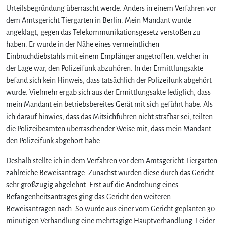
t
Urteilsbegründung überrascht werde. Anders in einem Verfahren vor
r
dem Amtsgericht Tiergarten in Berlin. Mein Mandant wurde
a
angeklagt, gegen das Telekommunikationsgesetz verstoßen zu
f
haben. Er wurde in der Nähe eines vermeintlichen
v
Einbruchdiebstahls mit einem Empfänger angetroffen, welcher in
e
der Lage war, den Polizeifunk abzuhören. In der Ermittlungsakte
r
befand sich kein Hinweis, dass tatsächlich der Polizeifunk abgehört
t
e
wurde. Vielmehr ergab sich aus der Ermittlungsakte lediglich, dass
i
mein Mandant ein betriebsbereites Gerät mit sich geführt habe. Als
d
ich darauf hinwies, dass das Mitsichführen nicht strafbar sei, teilten
i
die Polizeibeamten überraschender Weise mit, dass mein Mandant
g
den Polizeifunk abgehört habe.
e
r
Deshalb stellte ich in dem Verfahren vor dem Amtsgericht Tiergarten
h
zahlreiche Beweisanträge. Zunächst wurden diese durch das Gericht
a
sehr großzügig abgelehnt. Erst auf die Androhung eines
n
d
Befangenheitsantrages ging das Gericht den weiteren
e
Beweisanträgen nach. So wurde aus einer vom Gericht geplanten 30
l
minütigen Verhandlung eine mehrtägige Hauptverhandlung. Leider