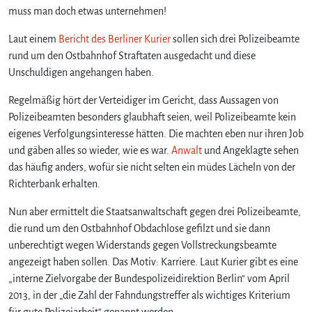
muss man doch etwas unternehmen!
Laut einem
Bericht des Berliner Kurier
sollen sich drei Polizeibeamte
rund um den Ostbahnhof Straftaten ausgedacht und diese
Unschuldigen angehangen haben.
Regelmäßig hört der Verteidiger im Gericht, dass Aussagen von
Polizeibeamten besonders glaubhaft seien, weil Polizeibeamte kein
eigenes Verfolgungsinteresse hätten. Die machten eben nur ihren Job
und gäben alles so wieder, wie es war.
Anwalt
und Angeklagte sehen
das häufig anders, wofür sie nicht selten ein müdes Lächeln von der
Richterbank erhalten.
Nun aber ermittelt die Staatsanwaltschaft gegen drei Polizeibeamte,
die rund um den Ostbahnhof Obdachlose gefilzt und sie dann
unberechtigt wegen Widerstands gegen Vollstreckungsbeamte
angezeigt haben sollen. Das Motiv: Karriere. Laut Kurier gibt es eine
„interne Zielvorgabe der Bundespolizeidirektion Berlin“ vom April
2013, in der „die Zahl der Fahndungstreffer als wichtiges Kriterium
für gute Polizeiarbeit“ genannt werden.