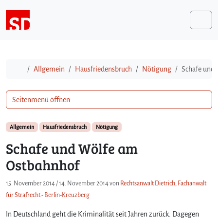
Weiter zum Inhalt
Me
Start
Allgemein
Hausfriedensbruch
Nötigung
Schafe und
Seitenmenü öffnen
Allgemein
Hausfriedensbruch
Nötigung
Schafe und Wölfe am
Ostbahnhof
15. November 2014
/
14. November 2014
von
Rechtsanwalt Dietrich, Fachanwalt
für Strafrecht - Berlin-Kreuzberg
In Deutschland geht die Kriminalität seit Jahren zurück. Dagegen