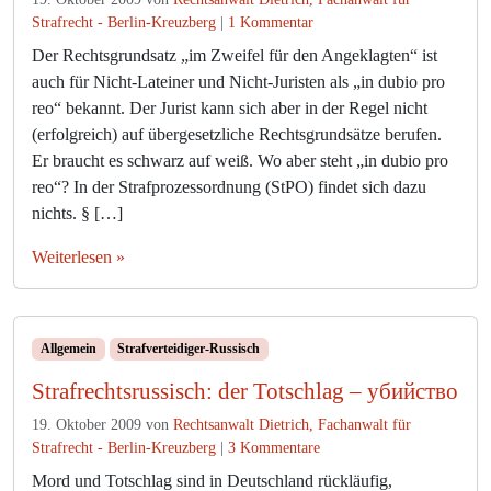
m
z
Strafrecht - Berlin-Kreuzberg
|
1 Kommentar
e
u
Der Rechtsgrundsatz „im Zweifel für den Angeklagten“ ist
n
i
auch für Nicht-Lateiner und Nicht-Juristen als „in dubio pro
s
n
reo“ bekannt. Der Jurist kann sich aber in der Regel nicht
c
d
(erfolgreich) auf übergesetzliche Rechtsgrundsätze berufen.
h
u
e
Er braucht es schwarz auf weiß. Wo aber steht „in dubio pro
b
n
i
reo“? In der Strafprozessordnung (StPO) findet sich dazu
w
o
nichts. § […]
ü
p
r
r
Weiterlesen »
d
o
i
r
g
e
s
o
Allgemein
Strafverteidiger-Russisch
e
Strafrechtsrussisch: der Totschlag – убийство
i
n
19. Oktober 2009
von
Rechtsanwalt Dietrich, Fachanwalt für
?
z
Strafrecht - Berlin-Kreuzberg
|
3 Kommentare
u
Mord und Totschlag sind in Deutschland rückläufig,