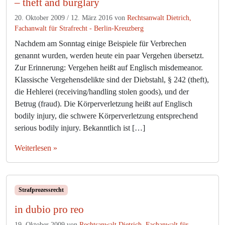
– theft and burglary
d
e
20. Oktober 2009
/
12. März 2016
von
Rechtsanwalt Dietrich,
r
Fachanwalt für Strafrecht - Berlin-Kreuzberg
M
Nachdem am Sonntag einige Beispiele für Verbrechen
u
s
genannt wurden, werden heute ein paar Vergehen übersetzt.
s
Zur Erinnerung: Vergehen heißt auf Englisch misdemeanor.
d
Klassische Vergehensdelikte sind der Diebstahl, § 242 (theft),
e
die Hehlerei (receiving/handling stolen goods), und der
r
Betrug (fraud). Die Körperverletzung heißt auf Englisch
S
bodily injury, die schwere Körperverletzung entsprechend
t
serious bodily injury. Bekanntlich ist […]
r
a
Weiterlesen »
f
v
o
l
Strafprozessrecht
l
z
in dubio pro reo
u
g
19. Oktober 2009
von
Rechtsanwalt Dietrich, Fachanwalt für