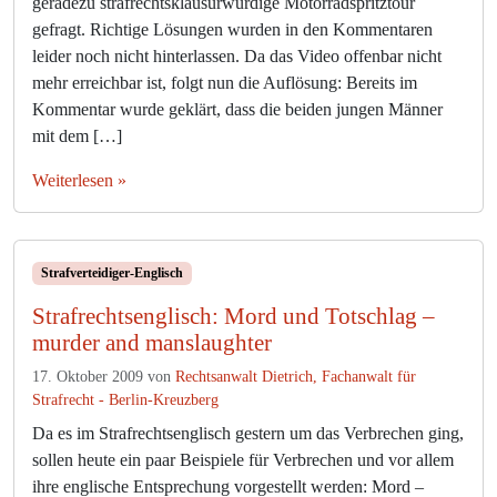
geradezu strafrechtsklausurwürdige Motorradspritztour
r
gefragt. Richtige Lösungen wurden in den Kommentaren
T
leider noch nicht hinterlassen. Da das Video offenbar nicht
o
mehr erreichbar ist, folgt nun die Auflösung: Bereits im
t
Kommentar wurde geklärt, dass die beiden jungen Männer
s
c
mit dem […]
h
Weiterlesen »
l
a
g
–
Strafverteidiger-Englisch
у
б
Strafrechtsenglisch: Mord und Totschlag –
и
murder and manslaughter
й
с
17. Oktober 2009
von
Rechtsanwalt Dietrich, Fachanwalt für
т
Strafrecht - Berlin-Kreuzberg
в
Da es im Strafrechtsenglisch gestern um das Verbrechen ging,
о
sollen heute ein paar Beispiele für Verbrechen und vor allem
ihre englische Entsprechung vorgestellt werden: Mord –