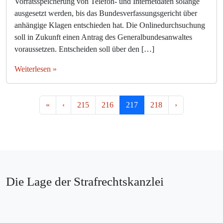
Vorratsspeicherung von Telefon- und Internetdaten solange
ausgesetzt werden, bis das Bundesverfassungsgericht über
anhängige Klagen entschieden hat. Die Onlinedurchsuchung
soll in Zukunft einen Antrag des Generalbundesanwaltes
voraussetzen. Entscheiden soll über den […]
Weiterlesen »
Seitennavigation
Seite
Seite
Aktuelle Seite
Seite
«
‹
215
216
217
218
›
Die Lage der Strafrechtskanzlei