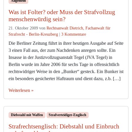
Allgemein
Was ist Folter? oder Muss der Strafvollzug
menschenwürdig sein?
21. Oktober 2009
von
Rechtsanwalt Dietrich, Fachanwalt für
z
Strafrecht - Berlin-Kreuzberg
|
3 Kommentare
u
Die Berliner Zeitung führt in ihrer heutigen Ausgabe auf Seite
W
3 einen Fall aus, der zum Nachdenken anregen sollte. Ein
a
Insasse in der Justizvollzugsanstalt Tegel (JVA Tegel) in
s
Berlin wurde im Jahre 2006 für sechs Tage in offensichtlich
i
rechtswidriger Weise in den „Bunker“ gesteck. Ein Bunker ist
s
t
ein besonders gesicherter Haftraum und dient dazu, z.b. […]
F
o
Weiterlesen »
l
t
e
r
Diebstahl mit Waffen
Strafverteidiger-Englisch
?
Strafrechtsenglisch: Diebstahl und Einbruch
o