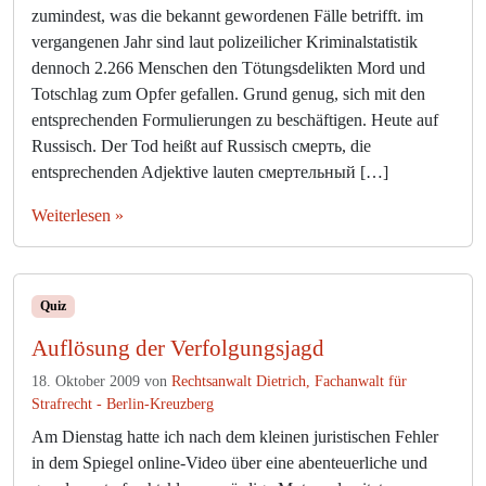
S
zumindest, was die bekannt gewordenen Fälle betrifft. im
t
vergangenen Jahr sind laut polizeilicher Kriminalstatistik
r
dennoch 2.266 Menschen den Tötungsdelikten Mord und
a
Totschlag zum Opfer gefallen. Grund genug, sich mit den
f
r
entsprechenden Formulierungen zu beschäftigen. Heute auf
e
Russisch. Der Tod heißt auf Russisch смерть, die
c
entsprechenden Adjektive lauten смертельный […]
h
t
Weiterlesen »
s
r
u
s
Quiz
s
Auflösung der Verfolgungsjagd
i
s
18. Oktober 2009
von
Rechtsanwalt Dietrich, Fachanwalt für
c
Strafrecht - Berlin-Kreuzberg
h
:
Am Dienstag hatte ich nach dem kleinen juristischen Fehler
d
in dem Spiegel online-Video über eine abenteuerliche und
e