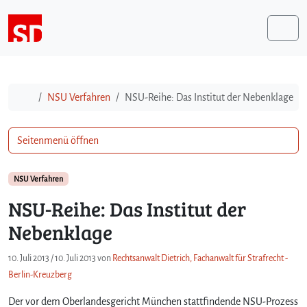
Weiter zum Inhalt
Me
Start
NSU Verfahren
NSU-Reihe: Das Institut der Nebenklage
Seitenmenü öffnen
NSU Verfahren
NSU-Reihe: Das Institut der
Nebenklage
10. Juli 2013
/
10. Juli 2013
von
Rechtsanwalt Dietrich, Fachanwalt für Strafrecht -
Berlin-Kreuzberg
Der vor dem Oberlandesgericht München stattfindende NSU-Prozess