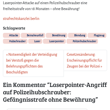
Laserpointer-Attacke auf einen Polizeihubschrauber eine
e
Freiheitsstrafe von 18 Monaten – ohne Bewährung!
B
e
strafrechtskanzlei.berlin
w
ä
Schlagworte
h
Attacke
Beinaheunfall
Bewährung
Blendung
Flugzeug
r
u
Hubschrauber
Laser
Laserpointer
Polizeihubschrauber
n
g
Notwendigkeit der Verteidigung
Gesetzesänderung:
bei Verstoß gegen die
Erscheinungspflicht für
Belehrungspflichten des
Zeugen bei der Polizei
Beschuldigten
Ein Kommentar “Laserpointer-Angriff
auf Polizeihubschrauber:
Gefängnisstrafe ohne Bewährung”