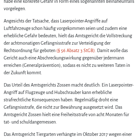
habe eine konkrete Gefahr in Form eines sogenannten Beinaheunfalls
b
vorgelegen.
e
r
Angesichts der Tatsache, dass Laserpointer-Angriffe auf
:
G
Luftfahrzeuge schon häufig vorgekommen seien und zudem eine
e
erhebliche Gefahr bedeuten, hielt das Amtsgericht die Vollstreckung
f
der achtmonatigen Gefängnisstrafe zur Verteidigung der
ä
Rechtsordnung für geboten
(§ 56 Absatz 3 StGB).
Damit wolle das
n
Gericht auch eine Abschreckungswirkung gegenüber jedermann
g
erreichen (Generalprävention), sodass es nicht zu weiteren Taten in
n
der Zukunft kommt.
i
s
Das Urteil des Amtsgerichts Zossen macht deutlich: Ein Laserpointer-
s
Angriff auf Flugzeuge und Hubschrauber kann erhebliche
t
r
strafrechtliche Konsequenzen haben. Regelmäßig droht eine
a
Gefängnisstrafe, die nicht zur Bewährung ausgesetzt wird. Das
f
Amtsgericht Zossen hielt eine Freiheitsstrafe von acht Monaten für
e
tat- und schuldangemessen.
o
h
Das Amtsgericht Tiergarten verhängte im Oktober 2017 wegen einer
n