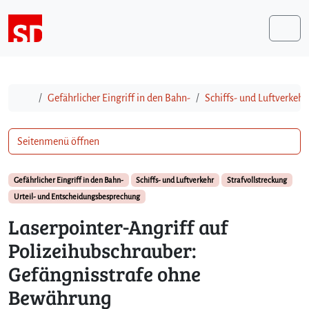
Weiter zum Inhalt
Me
Start
Gefährlicher Eingriff in den Bahn-
Schiffs- und Luftverkehr
Seitenmenü öffnen
Gefährlicher Eingriff in den Bahn-
Schiffs- und Luftverkehr
Strafvollstreckung
Urteil- und Entscheidungsbesprechung
Laserpointer-Angriff auf
Polizeihubschrauber:
Gefängnisstrafe ohne
Bewährung