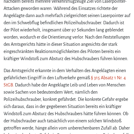
nachdem bereits mehrere Verkehrsflugzeuge Ziel von Laserpointer-
f
Attacken geworden waren. Während des Einsatzes richtete der
f
Angeklagte dann auch mehrfach zielgerichtet seinen Laserpointer auf
a
den im Schwebflug befindlichen Polizeihubschrauber. Dadurch ist
u
f
der Pilot wiederholt, insgesamt über 97 Sekunden lang geblendet
P
worden, wodurch er die Orientierung verlor. Nach den Feststellungen
o
des Amtsgerichts hätte in dieser Situation angesichts der stark
l
eingeschränkten Reaktionsmöglichkeiten des Piloten bereits ein
i
kräftiger Windstoß zum Absturz des Hubschraubers führen können.
z
e
Das Amtsgericht erkannte in dem Verhalten des Angeklagten einen
i
gefährlichen Eingriff in den Luftverkehr gemäß
§ 315 Absatz 1 Nr. 4
h
StGB.
Dadurch habe der Angeklagte Leib und Leben von Menschen
u
sowie Sachen von bedeutendem Wert, nämlich den
b
s
Polizeihubschrauber, konkret gefährdet. Die konkrete Gefahr ergebe
c
sich daraus, dass in der gegebenen Situation bereits ein kräftiger
h
Windstoß zum Absturz des Hubschraubers hätte führen können. Ob
r
der Hubschrauber auch tatsächlich von einem solchen Windstoß
a
getroffen werde, hänge allein vom unberechenbaren Zufall ab. Daher
u