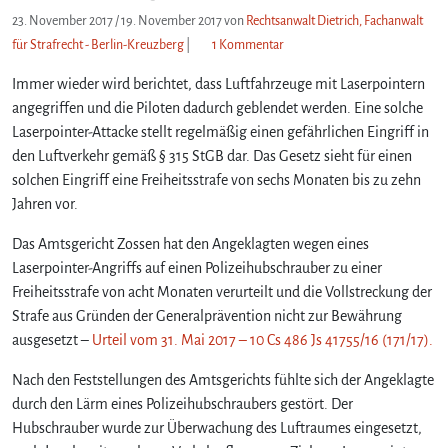
23. November 2017
/
19. November 2017
von
Rechtsanwalt Dietrich, Fachanwalt
z
für Strafrecht - Berlin-Kreuzberg
|
1 Kommentar
u
Immer wieder wird berichtet, dass Luftfahrzeuge mit Laserpointern
L
a
angegriffen und die Piloten dadurch geblendet werden. Eine solche
s
Laserpointer-Attacke stellt regelmäßig einen gefährlichen Eingriff in
e
den Luftverkehr gemäß § 315 StGB dar. Das Gesetz sieht für einen
r
solchen Eingriff eine Freiheitsstrafe von sechs Monaten bis zu zehn
p
Jahren vor.
o
i
Das Amtsgericht Zossen hat den Angeklagten wegen eines
n
Laserpointer-Angriffs auf einen Polizeihubschrauber zu einer
t
Freiheitsstrafe von acht Monaten verurteilt und die Vollstreckung der
e
r
Strafe aus Gründen der Generalprävention nicht zur Bewährung
-
ausgesetzt –
Urteil vom 31. Mai 2017 – 10 Cs 486 Js 41755/16 (171/17).
A
n
Nach den Feststellungen des Amtsgerichts fühlte sich der Angeklagte
g
durch den Lärm eines Polizeihubschraubers gestört. Der
r
Hubschrauber wurde zur Überwachung des Luftraumes eingesetzt,
i