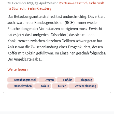
e
28. Dezember 2015
/
23. April 2016
von
Rechtsanwalt Dietrich, Fachanwalt
f
für Strafrecht - Berlin-Kreuzberg
ä
Das Betäubungsmittelstrafrecht ist undurchsichtig. Das erklärt
n
auch, warum der Bundesgerichtshof (BGH) immer wieder
g
n
Entscheidungen der Vorinstanzen korrigieren muss. Erwischt
i
hat es jetzt das Landgericht Düsseldorf, das sich mit den
s
Konkurrenzen zwischen einzelnen Delikten schwer getan hat.
s
Anlass war die Zwischenlandung eines Drogenkuriers, dessen
t
Koffer mit Kokain gefüllt war. Im Einzelnen geschah folgendes:
r
Der Angeklagte gab […]
a
f
Weiterlesen »
e
o
Betäubungsmittel
Drogen
Einfuhr
Flugzeug
h
Handeltreiben
Kokain
Kurier
Zwischenlandung
n
e
B
e
w
ä