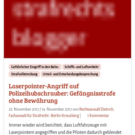
Gefährlicher Eingriff in den Bahn-
Schiffs- und Luftverkehr
Strafvollstreckung
Urteil- und Entscheidungsbesprechung
Laserpointer-Angriff auf
Polizeihubschrauber: Gefängnisstrafe
ohne Bewährung
23. November 2017
/
19. November 2017
von
Rechtsanwalt Dietrich,
z
Fachanwalt für Strafrecht - Berlin-Kreuzberg
|
1 Kommentar
u
Immer wieder wird berichtet, dass Luftfahrzeuge mit
L
Laserpointern angegriffen und die Piloten dadurch geblendet
a