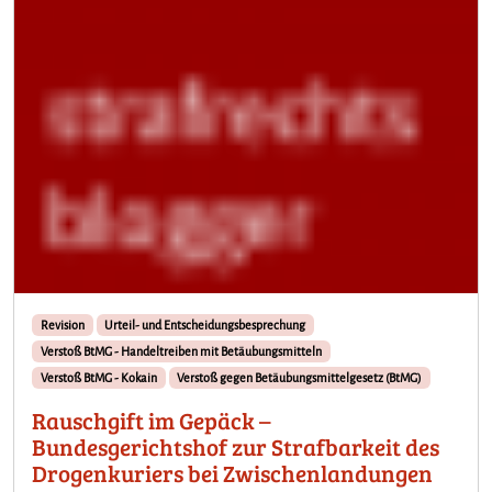
P
o
l
i
z
e
i
h
u
b
s
c
h
r
Revision
Urteil- und Entscheidungsbesprechung
a
Verstoß BtMG - Handeltreiben mit Betäubungsmitteln
u
Verstoß BtMG - Kokain
Verstoß gegen Betäubungsmittelgesetz (BtMG)
b
e
Rauschgift im Gepäck –
r
Bundesgerichtshof zur Strafbarkeit des
:
Drogenkuriers bei Zwischenlandungen
G