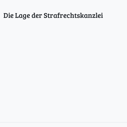
h
r
Die Lage der Strafrechtskanzlei
u
n
g