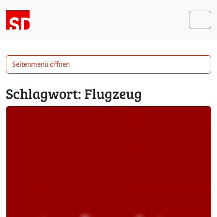
Weiter zum Inhalt
Me
Seitenmenü öffnen
Schlagwort:
Flugzeug