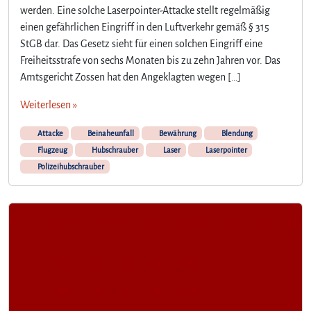
werden. Eine solche Laserpointer-Attacke stellt regelmäßig
s
einen gefährlichen Eingriff in den Luftverkehr gemäß § 315
e
r
StGB dar. Das Gesetz sieht für einen solchen Eingriff eine
p
Freiheitsstrafe von sechs Monaten bis zu zehn Jahren vor. Das
o
Amtsgericht Zossen hat den Angeklagten wegen […]
i
n
Weiterlesen »
t
e
Attacke
Beinaheunfall
Bewährung
Blendung
r
Flugzeug
Hubschrauber
Laser
Laserpointer
-
Polizeihubschrauber
A
n
g
r
i
f
f
a
u
f