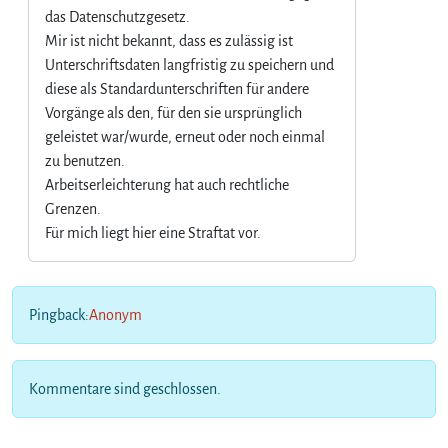
n
das Datenschutzgesetz.
g
Mir ist nicht bekannt, dass es zulässig ist
e
Unterschriftsdaten langfristig zu speichern und
r
diese als Standardunterschriften für andere
s
,
Vorgänge als den, für den sie ursprünglich
u
geleistet war/wurde, erneut oder noch einmal
m
zu benutzen.
d
Arbeitserleichterung hat auch rechtliche
i
Grenzen.
e
Für mich liegt hier eine Straftat vor.
s
e
n
i
Pingback:
Anonym
c
h
t
a
Kommentare sind geschlossen.
u
s
t