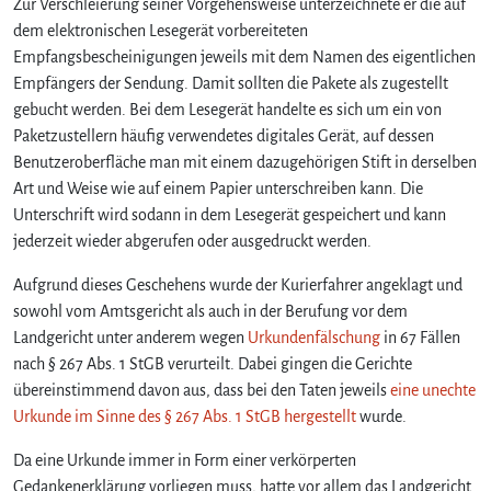
Zur Verschleierung seiner Vorgehensweise unterzeichnete er die auf
n
dem elektronischen Lesegerät vorbereiteten
t
Empfangsbescheinigungen jeweils mit dem Namen des eigentlichen
e
Empfängers der Sendung. Damit sollten die Pakete als zugestellt
r
gebucht werden. Bei dem Lesegerät handelte es sich um ein von
s
Paketzustellern häufig verwendetes digitales Gerät, auf dessen
c
h
Benutzeroberfläche man mit einem dazugehörigen Stift in derselben
r
Art und Weise wie auf einem Papier unterschreiben kann. Die
e
Unterschrift wird sodann in dem Lesegerät gespeichert und kann
i
jederzeit wieder abgerufen oder ausgedruckt werden.
b
t
Aufgrund dieses Geschehens wurde der Kurierfahrer angeklagt und
d
sowohl vom Amtsgericht als auch in der Berufung vor dem
i
Landgericht unter anderem wegen
Urkundenfälschung
in 67 Fällen
g
nach § 267 Abs. 1 StGB verurteilt. Dabei gingen die Gerichte
i
übereinstimmend davon aus, dass bei den Taten jeweils
eine unechte
t
a
Urkunde im Sinne des § 267 Abs. 1 StGB hergestellt
wurde.
l
Da eine Urkunde immer in Form einer verkörperten
e
E
Gedankenerklärung vorliegen muss, hatte vor allem das Landgericht