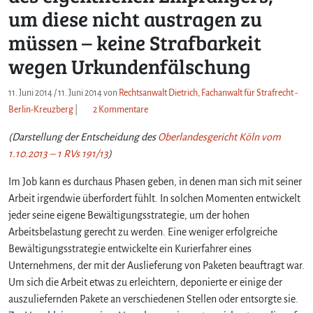
um diese nicht austragen zu
müssen – keine Strafbarkeit
wegen Urkundenfälschung
11. Juni 2014
/
11. Juni 2014
von
Rechtsanwalt Dietrich, Fachanwalt für Strafrecht -
z
Berlin-Kreuzberg
|
2 Kommentare
u
(Darstellung der Entscheidung des
K
Oberlandesgericht Köln vom
u
1.10.2013 – 1 RVs 191/13
)
r
i
Im Job kann es durchaus Phasen geben, in denen man sich mit seiner
e
Arbeit irgendwie überfordert fühlt. In solchen Momenten entwickelt
r
jeder seine eigene Bewältigungsstrategie, um der hohen
f
Arbeitsbelastung gerecht zu werden. Eine weniger erfolgreiche
a
Bewältigungsstrategie entwickelte ein Kurierfahrer eines
h
Unternehmens, der mit der Auslieferung von Paketen beauftragt war.
r
Um sich die Arbeit etwas zu erleichtern, deponierte er einige der
e
r
auszuliefernden Pakete an verschiedenen Stellen oder entsorgte sie.
u