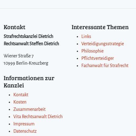
r
a
f
b
Kontakt
Interessante Themen
a
r
Strafrechtskanzlei Dietrich
Links
k
Rechtsanwalt Steffen Dietrich
Verteidigungsstrategie
e
Philosophie
i
Wiener Straße 7
Pflichtverteidiger
t
10999 Berlin-Kreuzberg
Fachanwalt für Strafrecht
w
e
Informationen zur
g
Kanzlei
e
n
Kontakt
U
Kosten
r
Zusammenarbeit
k
Vita Rechtsanwalt Dietrich
u
Impressum
n
Datenschutz
d