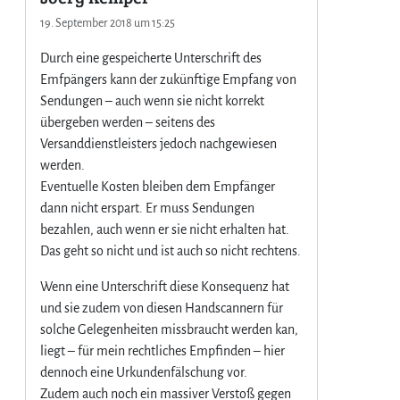
t
19. September 2018 um 15:25
d
e
Durch eine gespeicherte Unterschrift des
s
Emfpängers kann der zukünftige Empfang von
e
Sendungen – auch wenn sie nicht korrekt
i
übergeben werden – seitens des
g
Versanddienstleisters jedoch nachgewiesen
e
n
werden.
t
Eventuelle Kosten bleiben dem Empfänger
l
dann nicht erspart. Er muss Sendungen
i
bezahlen, auch wenn er sie nicht erhalten hat.
c
Das geht so nicht und ist auch so nicht rechtens.
h
e
Wenn eine Unterschrift diese Konsequenz hat
n
und sie zudem von diesen Handscannern für
E
solche Gelegenheiten missbraucht werden kan,
m
p
liegt – für mein rechtliches Empfinden – hier
f
dennoch eine Urkundenfälschung vor.
ä
Zudem auch noch ein massiver Verstoß gegen