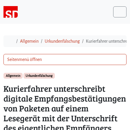
Weiter zum Inhalt
Me
Start
Allgemein
Urkundenfälschung
Kurierfahrer unterschre
Seitenmenü öffnen
Allgemein
Urkundenfälschung
Kurierfahrer unterschreibt
digitale Empfangsbestätigungen
von Paketen auf einem
Lesegerät mit der Unterschrift
des eigentlichen Empfängers,