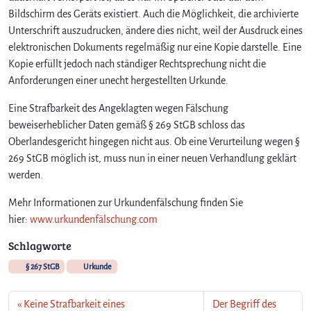
o
Bildschirm des Geräts existiert. Auch die Möglichkeit, die archivierte
n
Unterschrift auszudrucken, ändere dies nicht, weil der Ausdruck eines
P
elektronischen Dokuments regelmäßig nur eine Kopie darstelle. Eine
a
k
Kopie erfüllt jedoch nach ständiger Rechtsprechung nicht die
e
Anforderungen einer unecht hergestellten Urkunde.
t
e
Eine Strafbarkeit des Angeklagten wegen Fälschung
n
beweiserheblicher Daten gemäß § 269 StGB schloss das
a
Oberlandesgericht hingegen nicht aus. Ob eine Verurteilung wegen §
u
269 StGB möglich ist, muss nun in einer neuen Verhandlung geklärt
f
werden.
e
i
Mehr Informationen zur Urkundenfälschung finden Sie
n
hier:
www.urkundenfälschung.com
e
m
Schlagworte
L
e
§ 267 StGB
Urkunde
s
e
Keine Strafbarkeit eines
Der Begriff des
g