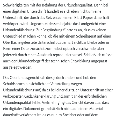
m
Schwierigkeiten mit der Bejahung der Urkundenqualität. Denn bei
p
einer digitalen Unterschrift handelt es sich eben nicht um eine
f
Unterschrift, die durch das Setzen auf einem Blatt Papier dauerhaft
a
verkörpert wird. Ungeachtet dessen bejahte das Landgericht eine
n
Urkundenfälschung. Zur Begründung führte es an, dass es keinen
g
Unterschied machen könne, ob die mit einem Schreibgerät auf einer
s
b
Oberfläche geleistete Unterschrift dauerhaft sichtbar bleibe oder in
e
Form einer Datei zunächst zumindest optisch verschwinde, aber
s
jederzeit durch einen Ausdruck reproduzierbar sei. Schließlich müsse
t
auch der Urkundenbegriff der technischen Entwicklung angepasst
ä
ausgelegt werden.
t
i
Das Oberlandesgericht sah dies jedoch anders und hob den
g
Schuldspruch hinsichtlich der Verurteilung wegen
u
Urkundenfälschung auf, da es bei einer digitalen Unterschrift an einer
n
g
verkörperten Gedankenerklärung und somit an der erforderlichen
e
Urkundenqualität fehle. Vielmehr ging das Gericht davon aus, dass
n
ein digitales Dokument grundsätzlich nicht auf einem Material
v
dauerhaft verkörpert ist, da es nur im Speicher oder auf dem