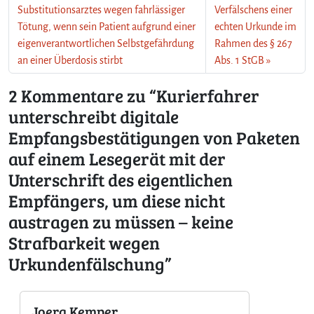
Substitutionsarztes wegen fahrlässiger
Verfälschens einer
e
Tötung, wenn sein Patient aufgrund einer
echten Urkunde im
r
eigenverantwortlichen Selbstgefährdung
Rahmen des § 267
ä
t
an einer Überdosis stirbt
Abs. 1 StGB
m
i
2 Kommentare zu “Kurierfahrer
t
unterschreibt digitale
d
Empfangsbestätigungen von Paketen
e
r
auf einem Lesegerät mit der
U
Unterschrift des eigentlichen
n
t
Empfängers, um diese nicht
e
austragen zu müssen – keine
r
s
Strafbarkeit wegen
c
Urkundenfälschung”
h
r
i
Joerg Kemper
f