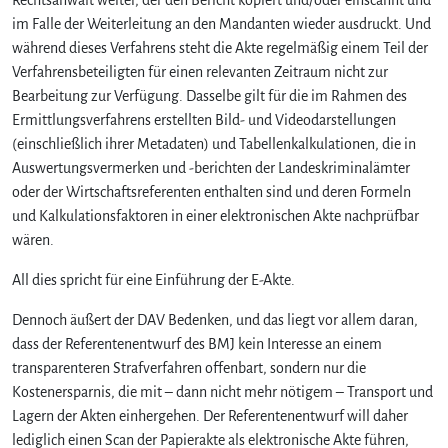
u
im Falle der Weiterleitung an den Mandanten wieder ausdruckt. Und
r
während dieses Verfahrens steht die Akte regelmäßig einem Teil der
e
i
Verfahrensbeteiligten für einen relevanten Zeitraum nicht zur
n
Bearbeitung zur Verfügung. Dasselbe gilt für die im Rahmen des
S
Ermittlungsverfahrens erstellten Bild- und Videodarstellungen
c
(einschließlich ihrer Metadaten) und Tabellenkalkulationen, die in
a
Auswertungsvermerken und -berichten der Landeskriminalämter
n
oder der Wirtschaftsreferenten enthalten sind und deren Formeln
d
und Kalkulationsfaktoren in einer elektronischen Akte nachprüfbar
e
r
wären.
P
a
All dies spricht für eine Einführung der E-Akte.
p
Dennoch äußert der DAV Bedenken, und das liegt vor allem daran,
i
e
dass der Referentenentwurf des BMJ kein Interesse an einem
r
transparenteren Strafverfahren offenbart, sondern nur die
a
Kostenersparnis, die mit – dann nicht mehr nötigem – Transport und
k
Lagern der Akten einhergehen. Der Referentenentwurf will daher
t
lediglich einen Scan der Papierakte als elektronische Akte führen,
e