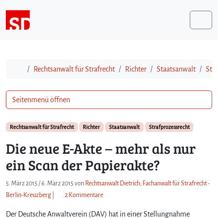
Weiter zum Inhalt
Me
Start
Rechtsanwalt für Strafrecht
Richter
Staatsanwalt
Str
Seitenmenü öffnen
Rechtsanwalt für Strafrecht
Richter
Staatsanwalt
Strafprozessrecht
Die neue E-Akte – mehr als nur
ein Scan der Papierakte?
5. März 2015
/
6. März 2015
von
Rechtsanwalt Dietrich, Fachanwalt für Strafrecht -
z
Berlin-Kreuzberg
|
2 Kommentare
u
Der Deutsche Anwaltverein (DAV) hat in einer Stellungnahme
D