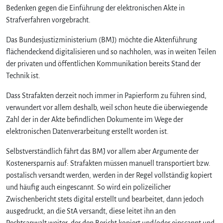
i
Bedenken gegen die Einführung der elektronischen Akte in
e
Strafverfahren vorgebracht.
n
e
Das Bundesjustizministerium (BMJ) möchte die Aktenführung
u
flächendeckend digitalisieren und so nachholen, was in weiten Teilen
e
der privaten und öffentlichen Kommunikation bereits Stand der
E
Technik ist.
-
A
Dass Strafakten derzeit noch immer in Papierform zu führen sind,
k
verwundert vor allem deshalb, weil schon heute die überwiegende
t
Zahl der in der Akte befindlichen Dokumente im Wege der
e
elektronischen Datenverarbeitung erstellt worden ist.
–
m
Selbstverständlich fährt das BMJ vor allem aber Argumente der
e
Kostenersparnis auf: Strafakten müssen manuell transportiert bzw.
h
r
postalisch versandt werden, werden in der Regel vollständig kopiert
a
und häufig auch eingescannt. So wird ein polizeilicher
l
Zwischenbericht stets digital erstellt und bearbeitet, dann jedoch
s
ausgedruckt, an die StA versandt, diese leitet ihn an den
n
Rechtsanwalt weiter, der den Bericht kopiert und/oder einscannt und