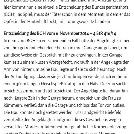
hier kommt nun eine aktuelle Entscheidung des Bundesgerichtshofs
(BGH) ins Spiel, muss der Täter schon in dem Moment, in dem er das
Opfer in den Hinterhalt lockt, mit Tötungsvorsatz handeln.
Entscheidung des BGH vom 6.November 2014 – 4 StR 416/14
In dem vom BGH zu entscheidenden Fall hatte der Angeklagte seiner
von ihm getrennt lebenden Ehefrau in ihrer Garage aufgelauert, um
auf diese Weise ein Gespräch mit ihr zu erzwingen. In der Garage
kam es zu einem kurzen Wortgefecht, woraufhin der Angeklagte den
Arm von hinten um seine Frau legte und sie zu sich heranzog. Nach
der Ankündigung, dass er sie jetzt umbringen werde, stach er ihr mit
einem 30cm langen Fleischspieß kräftig in den Hals. Die Frau sackte
in sich zusammen und stellte sich tot. Der Angeklagte lief daraufhin
noch längere Zeit in der Garage herum, ohne sich um die Frau zu
kümmern, verließ dann die Garage und schloss das Tor von außen.
Die Frau konnte noch gerettet werden. Das Landgericht Bielefeld
verurteilte den Angeklagten aufgrund dieses Geschehens wegen
versuchten Mordes in Tateinheit mit gefährlicher Körperverletzung
zu einer Freiheitsstrafe von sieben Jahren und sechs Monaten.