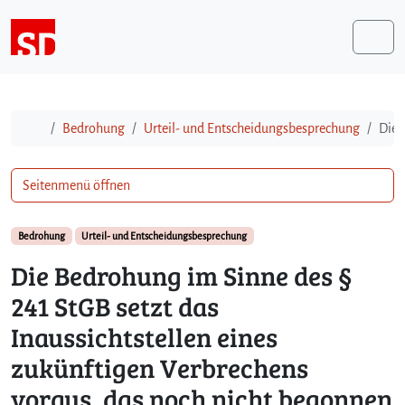
Weiter zum Inhalt
Me
Start
Bedrohung
Urteil- und Entscheidungsbesprechung
Die 
Seitenmenü öffnen
Bedrohung
Urteil- und Entscheidungsbesprechung
Die Bedrohung im Sinne des §
241 StGB setzt das
Inaussichtstellen eines
zukünftigen Verbrechens
voraus, das noch nicht begonnen