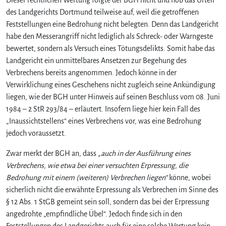
des Landgerichts Dortmund teilweise auf, weil die getroffenen
Feststellungen eine Bedrohung nicht belegten. Denn das Landgericht
habe den Messerangriff nicht lediglich als Schreck- oder Warngeste
bewertet, sondern als Versuch eines Tötungsdelikts. Somit habe das
Landgericht ein unmittelbares Ansetzen zur Begehung des
Verbrechens bereits angenommen. Jedoch könne in der
Verwirklichung eines Geschehens nicht zugleich seine Ankündigung
liegen, wie der BGH unter Hinweis auf seinen Beschluss vom 08. Juni
1984 – 2 StR 293/84 – erläutert. Insofern liege hier kein Fall des
„Inaussichtstellens“ eines Verbrechens vor, was eine Bedrohung
jedoch voraussetzt.
Zwar merkt der BGH an, dass
„auch in der Ausführung eines
Verbrechens, wie etwa bei einer versuchten Erpressung, die
Bedrohung mit einem (weiteren) Verbrechen liegen“
könne, wobei
sicherlich nicht die erwähnte Erpressung als Verbrechen im Sinne des
§ 12 Abs. 1 StGB gemeint sein soll, sondern das bei der Erpressung
angedrohte „empfindliche Übel“. Jedoch finde sich in den
Feststellungen des Landgerichts auch für eine solche Wertung kein