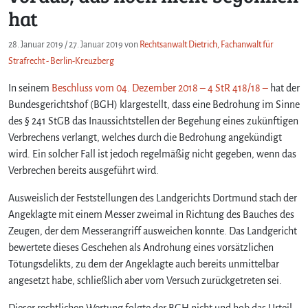
hat
28. Januar 2019
/
27. Januar 2019
von
Rechtsanwalt Dietrich, Fachanwalt für
Strafrecht - Berlin-Kreuzberg
In seinem
Beschluss vom 04. Dezember 2018 – 4 StR 418/18 –
hat der
Bundesgerichtshof (BGH) klargestellt, dass eine Bedrohung im Sinne
des § 241 StGB das Inaussichtstellen der Begehung eines zukünftigen
Verbrechens verlangt, welches durch die Bedrohung angekündigt
wird. Ein solcher Fall ist jedoch regelmäßig nicht gegeben, wenn das
Verbrechen bereits ausgeführt wird.
Ausweislich der Feststellungen des Landgerichts Dortmund stach der
Angeklagte mit einem Messer zweimal in Richtung des Bauches des
Zeugen, der dem Messerangriff ausweichen konnte. Das Landgericht
bewertete dieses Geschehen als Androhung eines vorsätzlichen
Tötungsdelikts, zu dem der Angeklagte auch bereits unmittelbar
angesetzt habe, schließlich aber vom Versuch zurückgetreten sei.
Dieser rechtlichen Wertung folgte der BGH nicht und hob das Urteil