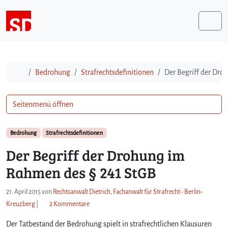
Weiter zum Inhalt
Me
Start
Bedrohung
Strafrechtsdefinitionen
Der Begriff der Dr
Seitenmenü öffnen
Bedrohung
Strafrechtsdefinitionen
Der Begriff der Drohung im
Rahmen des § 241 StGB
21. April 2015
von
Rechtsanwalt Dietrich, Fachanwalt für Strafrecht - Berlin-
z
Kreuzberg
|
2 Kommentare
u
Der Tatbestand der Bedrohung spielt in strafrechtlichen Klausuren
D