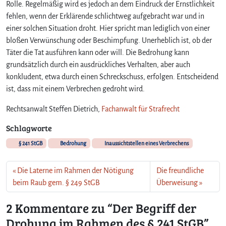
R
Rolle. Regelmäßig wird es jedoch an dem Eindruck der Ernstlichkeit
a
fehlen, wenn der Erklärende schlichtweg aufgebracht war und in
h
einer solchen Situation droht. Hier spricht man lediglich von einer
m
bloßen Verwünschung oder Beschimpfung. Unerheblich ist, ob der
e
Täter die Tat ausführen kann oder will. Die Bedrohung kann
n
grundsätzlich durch ein ausdrückliches Verhalten, aber auch
d
konkludent, etwa durch einen Schreckschuss, erfolgen. Entscheidend
e
s
ist, dass mit einem Verbrechen gedroht wird.
§
Rechtsanwalt Steffen Dietrich,
2
Fachanwalt für Strafrecht
4
Schlagworte
1
S
§ 241 StGB
Bedrohung
Inaussichtstellen eines Verbrechens
t
G
Die Laterne im Rahmen der Nötigung
Die freundliche
B
beim Raub gem. § 249 StGB
Überweisung
2 Kommentare zu “Der Begriff der
Drohung im Rahmen des § 241 StGB”