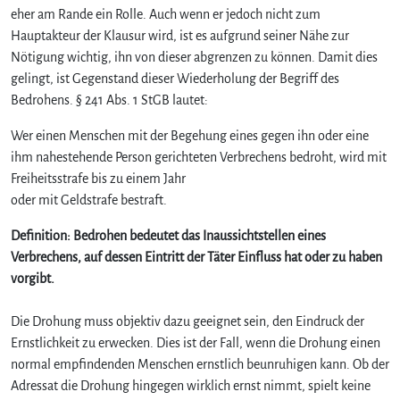
e
eher am Rande ein Rolle. Auch wenn er jedoch nicht zum
r
Hauptakteur der Klausur wird, ist es aufgrund seiner Nähe zur
B
Nötigung wichtig, ihn von dieser abgrenzen zu können. Damit dies
e
gelingt, ist Gegenstand dieser Wiederholung der Begriff des
g
Bedrohens. § 241 Abs. 1 StGB lautet:
r
i
Wer einen Menschen mit der Begehung eines gegen ihn oder eine
f
ihm nahestehende Person gerichteten Verbrechens bedroht, wird mit
f
Freiheitsstrafe bis zu einem Jahr
d
e
oder mit Geldstrafe bestraft.
r
Definition: Bedrohen bedeutet das Inaussichtstellen eines
D
r
Verbrechens, auf dessen Eintritt der Täter Einfluss hat oder zu haben
o
vorgibt.
h
u
Die Drohung muss objektiv dazu geeignet sein, den Eindruck der
n
Ernstlichkeit zu erwecken. Dies ist der Fall, wenn die Drohung einen
g
normal empfindenden Menschen ernstlich beunruhigen kann. Ob der
i
Adressat die Drohung hingegen wirklich ernst nimmt, spielt keine
m