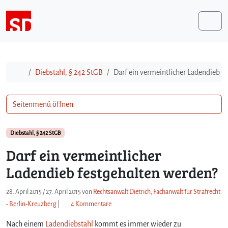
Weiter zum Inhalt
Me
Start
Diebstahl, § 242 StGB
Darf ein vermeintlicher Ladendieb f
Seitenmenü öffnen
Diebstahl, § 242 StGB
Darf ein vermeintlicher
Ladendieb festgehalten werden?
28. April 2015
/
27. April 2015
von
Rechtsanwalt Dietrich, Fachanwalt für Strafrecht
z
- Berlin-Kreuzberg
|
4 Kommentare
u
Nach einem
Ladendiebstahl
kommt es immer wieder zu
D