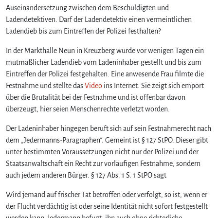
a
Auseinandersetzung zwischen dem Beschuldigten und
r
Ladendetektiven. Darf der Ladendetektiv einen vermeintlichen
f
Ladendieb bis zum Eintreffen der Polizei festhalten?
e
i
In der Markthalle Neun in Kreuzberg wurde vor wenigen Tagen ein
n
mutmaßlicher Ladendieb vom Ladeninhaber gestellt und bis zum
v
Eintreffen der Polizei festgehalten. Eine anwesende Frau filmte die
e
Festnahme und stellte das
Video
ins Internet. Sie zeigt sich empört
r
über die Brutalität bei der Festnahme und ist offenbar davon
m
e
überzeugt, hier seien Menschenrechte verletzt worden.
i
Der Ladeninhaber hingegen beruft sich auf sein Festnahmerecht nach
n
t
dem „Jedermanns-Paragraphen“. Gemeint ist § 127 StPO. Dieser gibt
l
unter bestimmten Voraussetzungen nicht nur der Polizei und der
i
Staatsanwaltschaft ein Recht zur vorläufigen Festnahme, sondern
c
auch jedem anderen Bürger. § 127 Abs. 1 S. 1 StPO sagt
h
e
Wird jemand auf frischer Tat betroffen oder verfolgt, so ist, wenn er
r
der Flucht verdächtig ist oder seine Identität nicht sofort festgestellt
L
werden kann, jedermann befugt, ihn auch ohne richterliche