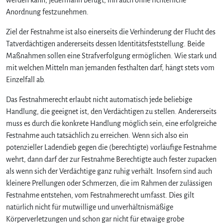
a
Anordnung festzunehmen.
d
e
Ziel der Festnahme ist also einerseits die Verhinderung der Flucht des
n
Tatverdächtigen andererseits dessen Identitätsfeststellung. Beide
d
i
Maßnahmen sollen eine Strafverfolgung ermöglichen. Wie stark und
e
mit welchen Mitteln man jemanden festhalten darf, hängt stets vom
b
Einzelfall ab.
f
e
Das Festnahmerecht erlaubt nicht automatisch jede beliebige
s
Handlung, die geeignet ist, den Verdächtigen zu stellen. Andererseits
t
muss es durch die konkrete Handlung möglich sein, eine erfolgreiche
g
Festnahme auch tatsächlich zu erreichen. Wenn sich also ein
e
potenzieller Ladendieb gegen die (berechtigte) vorläufige Festnahme
h
wehrt, dann darf der zur Festnahme Berechtigte auch fester zupacken
a
l
als wenn sich der Verdächtige ganz ruhig verhält. Insofern sind auch
t
kleinere Prellungen oder Schmerzen, die im Rahmen der zulässigen
e
Festnahme entstehen, vom Festnahmerecht umfasst. Dies gilt
n
natürlich nicht für mutwillige und unverhältnismäßige
w
Körperverletzungen und schon gar nicht für etwaige grobe
e