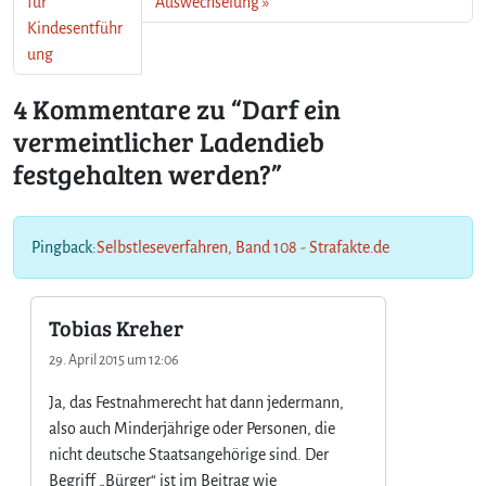
für
Auswechselung
Kindesentführ
ung
4 Kommentare zu “Darf ein
vermeintlicher Ladendieb
festgehalten werden?”
Pingback:
Selbstleseverfahren, Band 108 - Strafakte.de
Tobias Kreher
29. April 2015 um 12:06
Ja, das Festnahmerecht hat dann jedermann,
also auch Minderjährige oder Personen, die
nicht deutsche Staatsangehörige sind. Der
Begriff „Bürger“ ist im Beitrag wie