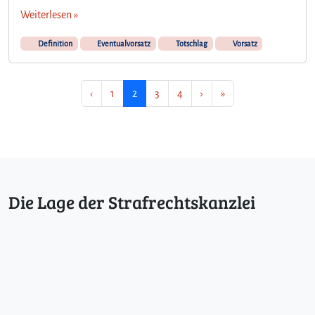
Weiterlesen »
Definition
Eventualvorsatz
Totschlag
Vorsatz
Seitennavigation
Seite
Aktuelle Seite
Seite
Seite
‹
1
2
3
4
›
»
Die Lage der Strafrechtskanzlei