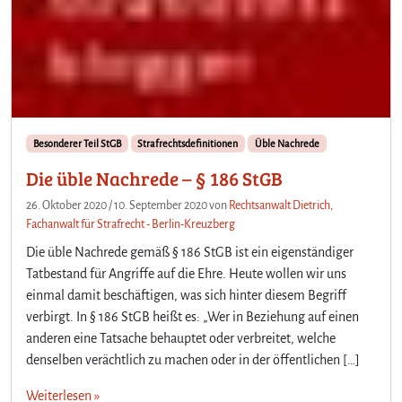
Besonderer Teil StGB
Strafrechtsdefinitionen
Üble Nachrede
Die üble Nachrede – § 186 StGB
26. Oktober 2020
/
10. September 2020
von
Rechtsanwalt Dietrich,
Fachanwalt für Strafrecht - Berlin-Kreuzberg
Die üble Nachrede gemäß § 186 StGB ist ein eigenständiger
Tatbestand für Angriffe auf die Ehre. Heute wollen wir uns
einmal damit beschäftigen, was sich hinter diesem Begriff
verbirgt. In § 186 StGB heißt es: „Wer in Beziehung auf einen
anderen eine Tatsache behauptet oder verbreitet, welche
denselben verächtlich zu machen oder in der öffentlichen […]
Weiterlesen »