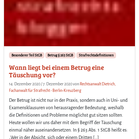
Besonderer Teil StGB
Betrug § 263 StGB
Strafrechtsdefinitionen
Wann liegt bei einem Betrug eine
Täuschung vor?
14. Dezember 2020
/
7. Dezember 2020
von
Rechtsanwalt Dietrich,
Fachanwalt für Strafrecht - Berlin-Kreuzberg
Der Betrug ist nicht nur in der Praxis, sondern auch in Uni- und
Examensklausuren von herausragender Bedeutung, weshalb
die Definitionen und Probleme möglichst gut sitzen sollten.
Heute wollen wir uns daher mit dem Begriff der Täuschung
einmal näher auseinandersetzen. In § 263 Abs. 1 StGB heißt es:
„Wer in der Absicht, sich oder einem Dritten […]