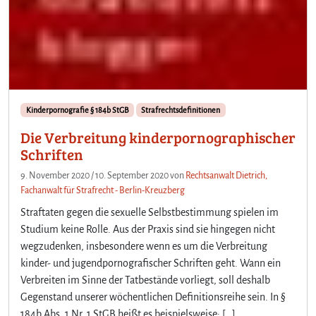
Kinderpornografie § 184b StGB
Strafrechtsdefinitionen
Die Verbreitung kinderpornographischer
Schriften
9. November 2020
/
10. September 2020
von
Rechtsanwalt Dietrich,
Fachanwalt für Strafrecht - Berlin-Kreuzberg
Straftaten gegen die sexuelle Selbstbestimmung spielen im
Studium keine Rolle. Aus der Praxis sind sie hingegen nicht
wegzudenken, insbesondere wenn es um die Verbreitung
kinder- und jugendpornografischer Schriften geht. Wann ein
Verbreiten im Sinne der Tatbestände vorliegt, soll deshalb
Gegenstand unserer wöchentlichen Definitionsreihe sein. In §
184b Abs. 1 Nr. 1 StGB heißt es beispielsweise: […]