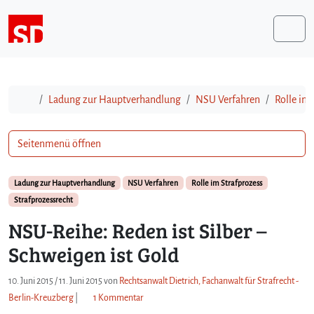
Weiter zum Inhalt
Me
Start
Ladung zur Hauptverhandlung
NSU Verfahren
Rolle im
Seitenmenü öffnen
Ladung zur Hauptverhandlung
NSU Verfahren
Rolle im Strafprozess
Strafprozessrecht
NSU-Reihe: Reden ist Silber –
Schweigen ist Gold
10. Juni 2015
/
11. Juni 2015
von
Rechtsanwalt Dietrich, Fachanwalt für Strafrecht -
z
Berlin-Kreuzberg
|
1 Kommentar
u