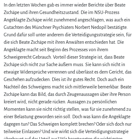
In den letzten Wochen gab es immer wieder Berichte über Beate
N
S
Zschäpe und ihren Gesundheitszustand. Die im NSU-Prozess
U
Angeklagte Zschäpe wirkt zunehmend angeschlagen, was auch ein
-
Gutachten des Münchner Psychiaters Norbert Nedopil bestätigte.
R
Grund dafür soll unter anderem die Verteidigungsstrategie sein, für
e
die sich Beate Zschäpe mit ihren Anwälten entschieden hat. Die
i
Angeklagte macht seit Beginn des Prozesses von ihrem
h
Schweigerecht Gebrauch. Vorteil dieser Strategie ist, dass Beate
e
:
Zschäpe sich nicht zur Sache äußern muss. Sie kann sich nicht in
R
etwaige Widersprüche verrennen und überlässt es dem Gericht, das
e
Geschehen aufzudecken. Dies ist ihr gutes Recht. Doch auch ein
d
Nachteil des Schweigens macht sich mittlerweile bemerkbar. Beate
e
Zschäpe kann das Bild, das durch Zeugenaussagen über ihre Person
n
kreiert wird, nicht gerade rücken. Aussagen zu persönlichen
i
Momenten kann sie nicht richtig stellen, was für sie zunehmend zu
s
t
einer Belastung geworden sein soll. Doch was kann die Angeklagte
S
dagegen tun? Das Schweigen komplett brechen? Oder sich doch nur
i
teilweise Einlassen? Und wie wirkt sich die Verteidigungsstrategie
l
überhaupt auf das Urteil aus? Wir beantworten die wichtigsten