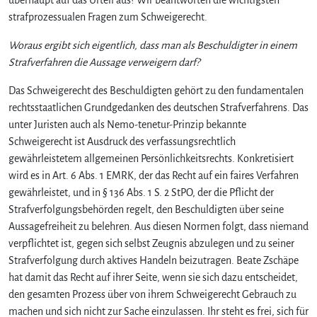
b
strafprozessualen Fragen zum Schweigerecht.
e
r
Woraus ergibt sich eigentlich, dass man als Beschuldigter in einem
–
Strafverfahren die Aussage verweigern darf?
S
c
Das Schweigerecht des Beschuldigten gehört zu den fundamentalen
h
rechtsstaatlichen Grundgedanken des deutschen Strafverfahrens. Das
w
unter Juristen auch als Nemo-tenetur-Prinzip bekannte
e
i
Schweigerecht ist Ausdruck des verfassungsrechtlich
g
gewährleistetem allgemeinen Persönlichkeitsrechts. Konkretisiert
e
wird es in Art. 6 Abs. 1 EMRK, der das Recht auf ein faires Verfahren
n
gewährleistet, und in § 136 Abs. 1 S. 2 StPO, der die Pflicht der
i
Strafverfolgungsbehörden regelt, den Beschuldigten über seine
s
Aussagefreiheit zu belehren. Aus diesen Normen folgt, dass niemand
t
verpflichtet ist, gegen sich selbst Zeugnis abzulegen und zu seiner
G
o
Strafverfolgung durch aktives Handeln beizutragen. Beate Zschäpe
l
hat damit das Recht auf ihrer Seite, wenn sie sich dazu entscheidet,
d
den gesamten Prozess über von ihrem Schweigerecht Gebrauch zu
machen und sich nicht zur Sache einzulassen. Ihr steht es frei, sich für