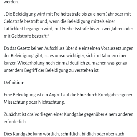
werden.
B
e
„Die Beleidigung wird mit Freiheitsstrafe bis zu einem Jahr oder mit
l
Geldstrafe bestraft und, wenn die Beleidigung mittels einer
e
Tätlichkeit begangen wird, mit Freiheitsstrafe bis zu zwei Jahren oder
i
mit Geldstrafe bestraft.“
d
i
Da das Gesetz keinen Aufschluss über die einzelnen Voraussetzungen
g
der Beleidigung gibt, ist es umso wichtiger, sich im Rahmen einer
u
kurzen Wiederholung noch einmal deutlich zu machen was genau
n
unter dem Begriff der Beleidigung zu verstehen ist.
g
–
Definition:
§
1
Eine Beleidigung ist ein Angriff auf die Ehre durch Kundgabe eigener
8
Missachtung oder Nichtachtung.
5
S
Zunächst ist das Vorliegen einer Kundgabe gegenüber einem anderen
t
erforderlich.
G
B
Dies Kundgabe kann wörtlich, schriftlich, bildlich oder aber auch