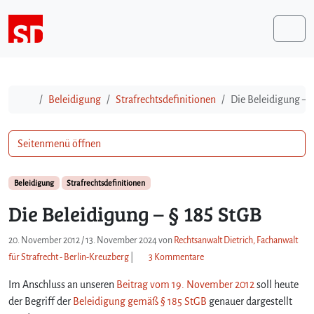
Weiter zum Inhalt
Me
Start
Beleidigung
Strafrechtsdefinitionen
Die Beleidigung – 
Seitenmenü öffnen
Beleidigung
Strafrechtsdefinitionen
Die Beleidigung – § 185 StGB
20. November 2012
/
13. November 2024
von
Rechtsanwalt Dietrich, Fachanwalt
z
für Strafrecht - Berlin-Kreuzberg
|
3 Kommentare
u
Im Anschluss an unseren
Beitrag vom 19. November 2012
D
soll heute
i
der Begriff der
Beleidigung gemäß § 185 StGB
genauer dargestellt
e