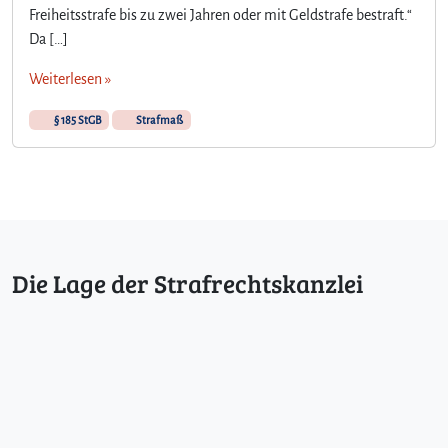
l
Freiheitsstrafe bis zu zwei Jahren oder mit Geldstrafe bestraft.“
e
Da […]
i
d
Weiterlesen »
i
g
§ 185 StGB
Strafmaß
u
n
g
–
§
1
8
Die Lage der Strafrechtskanzlei
5
S
t
G
B