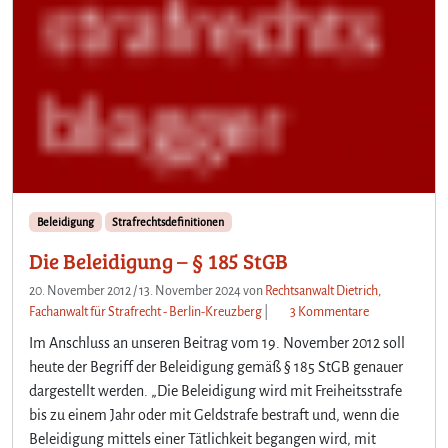
Beleidigung
Strafrechtsdefinitionen
Die Beleidigung – § 185 StGB
20. November 2012
/
13. November 2024
von
Rechtsanwalt Dietrich,
z
Fachanwalt für Strafrecht - Berlin-Kreuzberg
|
3 Kommentare
u
Im Anschluss an unseren Beitrag vom 19. November 2012 soll
D
heute der Begriff der Beleidigung gemäß § 185 StGB genauer
i
dargestellt werden. „Die Beleidigung wird mit Freiheitsstrafe
e
bis zu einem Jahr oder mit Geldstrafe bestraft und, wenn die
B
e
Beleidigung mittels einer Tätlichkeit begangen wird, mit