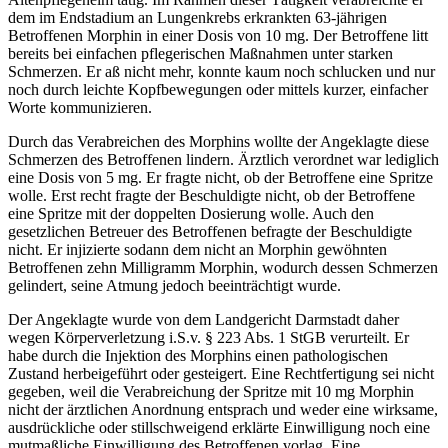
dem im Endstadium an Lungenkrebs erkrankten 63-jährigen
Betroffenen Morphin in einer Dosis von 10 mg. Der Betroffene litt
bereits bei einfachen pflegerischen Maßnahmen unter starken
Schmerzen. Er aß nicht mehr, konnte kaum noch schlucken und nur
noch durch leichte Kopfbewegungen oder mittels kurzer, einfacher
Worte kommunizieren.
Durch das Verabreichen des Morphins wollte der Angeklagte diese
Schmerzen des Betroffenen lindern. Ärztlich verordnet war lediglich
eine Dosis von 5 mg. Er fragte nicht, ob der Betroffene eine Spritze
wolle. Erst recht fragte der Beschuldigte nicht, ob der Betroffene
eine Spritze mit der doppelten Dosierung wolle. Auch den
gesetzlichen Betreuer des Betroffenen befragte der Beschuldigte
nicht. Er injizierte sodann dem nicht an Morphin gewöhnten
Betroffenen zehn Milligramm Morphin, wodurch dessen Schmerzen
gelindert, seine Atmung jedoch beeinträchtigt wurde.
Der Angeklagte wurde von dem Landgericht Darmstadt daher
wegen Körperverletzung i.S.v. § 223 Abs. 1 StGB verurteilt. Er
habe durch die Injektion des Morphins einen pathologischen
Zustand herbeigeführt oder gesteigert. Eine Rechtfertigung sei nicht
gegeben, weil die Verabreichung der Spritze mit 10 mg Morphin
nicht der ärztlichen Anordnung entsprach und weder eine wirksame,
ausdrückliche oder stillschweigend erklärte Einwilligung noch eine
mutmaßliche Einwilligung des Betroffenen vorlag. Eine