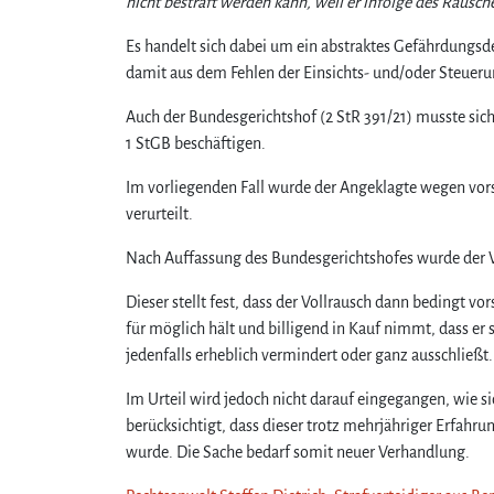
nicht bestraft werden kann, weil er infolge des Rausch
Es handelt sich dabei um ein abstraktes Gefährdungsde
damit aus dem Fehlen der Einsichts- und/oder Steuerun
Auch der Bundesgerichtshof (2 StR 391/21) musste sic
1 StGB beschäftigen.
Im vorliegenden Fall wurde der Angeklagte wegen vorsä
verurteilt.
Nach Auffassung des Bundesgerichtshofes wurde der Vo
Dieser stellt fest, dass der Vollrausch dann bedingt v
für möglich hält und billigend in Kauf nimmt, dass er 
jedenfalls erheblich vermindert oder ganz ausschließt.
Im Urteil wird jedoch nicht darauf eingegangen, wie 
berücksichtigt, dass dieser trotz mehrjähriger Erfah
wurde. Die Sache bedarf somit neuer Verhandlung.