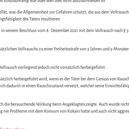
es schuldunfähig war oder weil dies nicht auszuschließen ist.“
likt, was die Allgemeinheit vor Gefahren schützt, die aus dem Vollrausc
gsfähigkeit des Täters resultieren.
h in seinem Beschluss vom 8. Dezember 2021 mit dem Vollrausch nach § 3
tzlichen Vollrauschs zu einer Freiheitsstrafe von 3 Jahren und 9 Monate
llrausch vorliegend jedoch nicht vorsätzlich herbeigeführt.
orsätzlich herbeigeführt wird, wenn es der Täter bei dem Genuss von Rausc
sich dadurch in einen Rauschzustand versetzt, welcher seine Einsichtsfähi
sich die berauschende Wirkung beim Angeklagten zeigte. Auch wurde nich
rung nie Probleme mit dem Konsum von Kokain hatte und auch nicht aggres