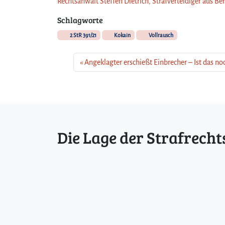
Rechtsanwalt Steffen Dietrich, Strafverteidiger aus Be
Schlagworte
2 StR 391/21
Kokain
Vollrausch
Angeklagter erschießt Einbrecher – Ist das n
Die Lage der Strafrecht