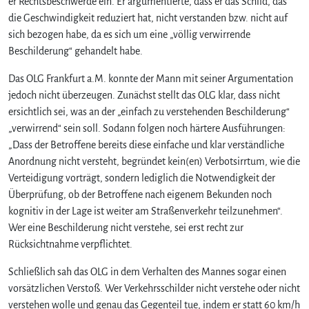
er Rechtsbeschwerde ein. Er argumentierte, dass er das Schild, das
die Geschwindigkeit reduziert hat, nicht verstanden bzw. nicht auf
sich bezogen habe, da es sich um eine „völlig verwirrende
Beschilderung“ gehandelt habe.
Das OLG Frankfurt a.M. konnte der Mann mit seiner Argumentation
jedoch nicht überzeugen. Zunächst stellt das OLG klar, dass nicht
ersichtlich sei, was an der „einfach zu verstehenden Beschilderung“
„verwirrend“ sein soll. Sodann folgen noch härtere Ausführungen:
„Dass der Betroffene bereits diese einfache und klar verständliche
Anordnung nicht versteht, begründet kein(en) Verbotsirrtum, wie die
Verteidigung vorträgt, sondern lediglich die Notwendigkeit der
Überprüfung, ob der Betroffene nach eigenem Bekunden noch
kognitiv in der Lage ist weiter am Straßenverkehr teilzunehmen“.
Wer eine Beschilderung nicht verstehe, sei erst recht zur
Rücksichtnahme verpflichtet.
Schließlich sah das OLG in dem Verhalten des Mannes sogar einen
vorsätzlichen Verstoß. Wer Verkehrsschilder nicht verstehe oder nicht
verstehen wolle und genau das Gegenteil tue, indem er statt 60 km/h