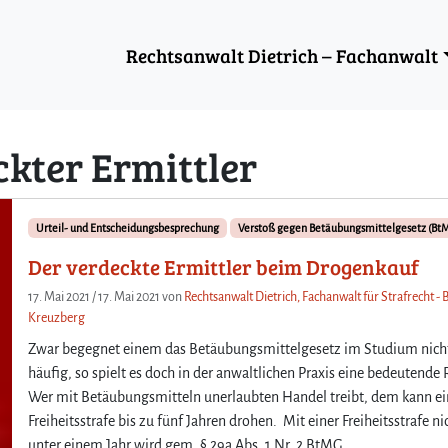
Rechtsanwalt Dietrich – Fachanwalt
ckter Ermittler
Urteil- und Entscheidungsbesprechung
Verstoß gegen Betäubungsmittelgesetz (Bt
Der verdeckte Ermittler beim Drogenkauf
17. Mai 2021
/
17. Mai 2021
von
Rechtsanwalt Dietrich, Fachanwalt für Strafrecht - B
Kreuzberg
Zwar begegnet einem das Betäubungsmittelgesetz im Studium nich
häufig, so spielt es doch in der anwaltlichen Praxis eine bedeutende 
Wer mit Betäubungsmitteln unerlaubten Handel treibt, dem kann e
Freiheitsstrafe bis zu fünf Jahren drohen. Mit einer Freiheitsstrafe ni
unter einem Jahr wird gem. § 29a Abs. 1 Nr. 2 BtMG