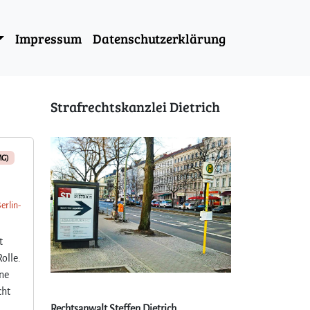
Impressum
Datenschutzerklärung
Strafrechtskanzlei Dietrich
MG)
erlin-
t
Rolle.
ine
cht
Rechtsanwalt Steffen Dietrich