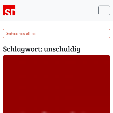
Weiter zum Inhalt
Me
Seitenmenü öffnen
Schlagwort:
unschuldig