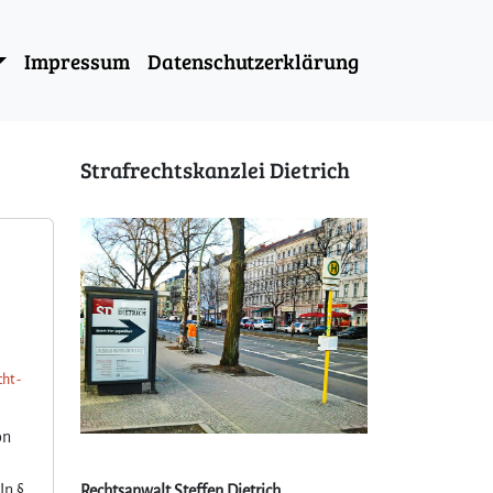
Impressum
Datenschutzerklärung
Strafrechtskanzlei Dietrich
s
ht -
on
In §
Rechtsanwalt Steffen Dietrich