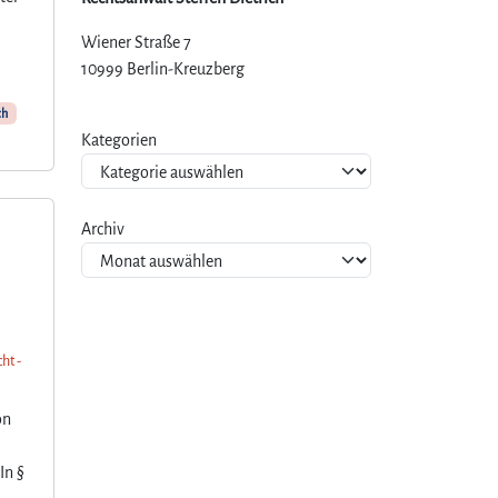
Wiener Straße 7
10999 Berlin-Kreuzberg
ch
Kategorien
Archiv
s
ht -
on
In §