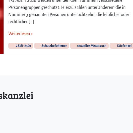
174 Abs. 1 StGB werden unter den drei Nummern verschiedene
Personengruppen geschützt. Hierzu zählen unter anderem die in
Nummer 3 genannten Personen unter achtzehn, die leiblicher oder
rechtlicher […]
Weiterlesen »
2 StR 131/21
Schutzbefohlener
sexueller Missbrauch
Stiefenkel
skanzlei