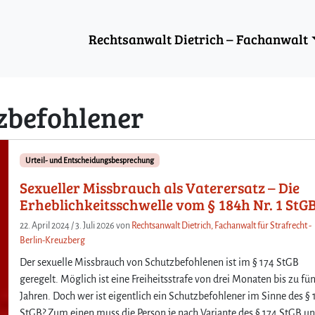
Rechtsanwalt Dietrich – Fachanwalt
zbefohlener
Urteil- und Entscheidungsbesprechung
Sexueller Missbrauch als Vaterersatz – Die
Erheblichkeitsschwelle vom § 184h Nr. 1 StG
22. April 2024
/
3. Juli 2026
von
Rechtsanwalt Dietrich, Fachanwalt für Strafrecht -
Berlin-Kreuzberg
Der sexuelle Missbrauch von Schutzbefohlenen ist im § 174 StGB
geregelt. Möglich ist eine Freiheitsstrafe von drei Monaten bis zu fü
Jahren. Doch wer ist eigentlich ein Schutzbefohlener im Sinne des § 
StGB? Zum einen muss die Person je nach Variante des § 174 StGB un